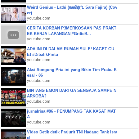
Weird Genius - Lathi (ꦭꦛꦶ)(ft. Sara Fajira) (Cov
er)
youtube.com
CERITA KORBAN P3MERKOSAAN PAS PRAKT
EK KERJA LAPANGAN|#GritteB...
youtube.com
ADA INI DI DALAM RUMAH SULE! KAGET GU
E! #DibalikPintu
youtube.com
Aksi Songong Pria ini yang Bikin Tim Prabu K
esal - 86
youtube.com
BINTANG EMON DARI GA SENGAJA SAMPE N
ARKOBA?
youtube.com
jurnalrisa #86 - PENUMPANG TAK KASAT MAT
A
youtube.com
Video Detik detik Prajurit TNI Hadang Tank Isra
el