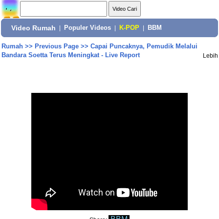
Video Rumah
|
Populer Videos
|
K-POP
|
BBM
Rumah
>>
Previous Page
>>
Capai Puncaknya, Pemudik Melalui
Bandara Soetta Terus Meningkat - Live Report
Lebih