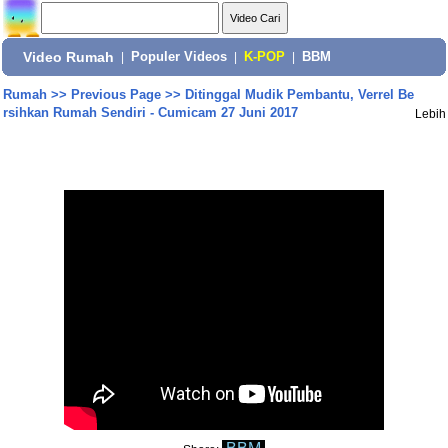
Video Rumah
|
Populer Videos
|
K-POP
|
BBM
Rumah
>>
Previous Page
>>
Ditinggal Mudik Pembantu, Verrel Be
rsihkan Rumah Sendiri - Cumicam 27 Juni 2017
Lebih