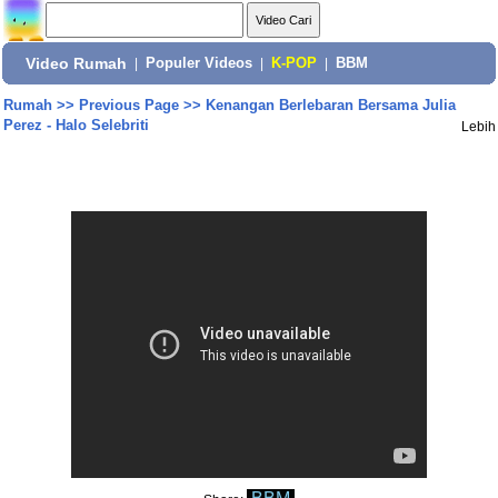
Video Rumah
|
Populer Videos
|
K-POP
|
BBM
Rumah
>>
Previous Page
>>
Kenangan Berlebaran Bersama Julia
Perez - Halo Selebriti
Lebih