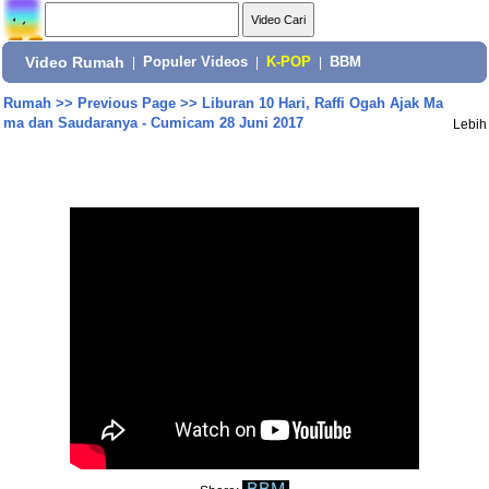
Video Rumah
|
Populer Videos
|
K-POP
|
BBM
Rumah
>>
Previous Page
>>
Liburan 10 Hari, Raffi Ogah Ajak Ma
ma dan Saudaranya - Cumicam 28 Juni 2017
Lebih