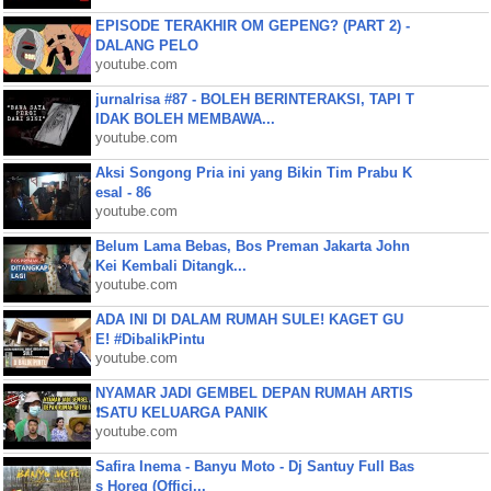
EPISODE TERAKHIR OM GEPENG? (PART 2) -
DALANG PELO
youtube.com
jurnalrisa #87 - BOLEH BERINTERAKSI, TAPI T
IDAK BOLEH MEMBAWA...
youtube.com
Aksi Songong Pria ini yang Bikin Tim Prabu K
esal - 86
youtube.com
Belum Lama Bebas, Bos Preman Jakarta John
Kei Kembali Ditangk...
youtube.com
ADA INI DI DALAM RUMAH SULE! KAGET GU
E! #DibalikPintu
youtube.com
NYAMAR JADI GEMBEL DEPAN RUMAH ARTIS
❗SATU KELUARGA PANIK
youtube.com
Safira Inema - Banyu Moto - Dj Santuy Full Bas
s Horeg (Offici...