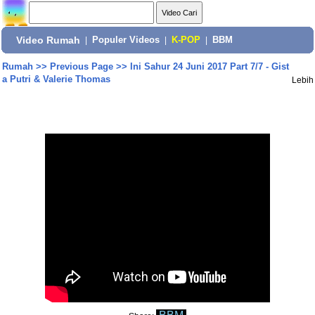
Video Rumah
|
Populer Videos
|
K-POP
|
BBM
Rumah
>>
Previous Page
>>
Ini Sahur 24 Juni 2017 Part 7/7 - Gist
a Putri & Valerie Thomas
Lebih