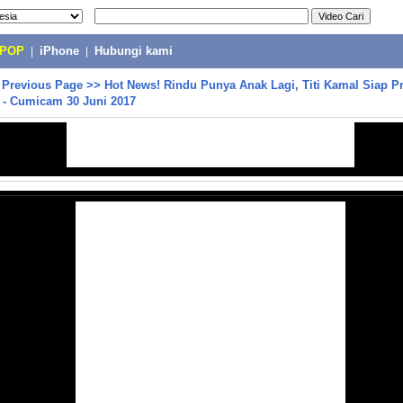
-POP
|
iPhone
|
Hubungi kami
>
Previous Page
>>
Hot News! Rindu Punya Anak Lagi, Titi Kamal Siap 
 - Cumicam 30 Juni 2017