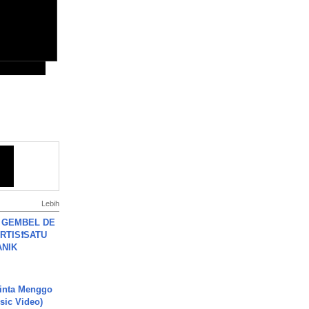
Lebih
 GEMBEL DE
RTIS❗SATU
ANIK
inta Menggo
usic Video)