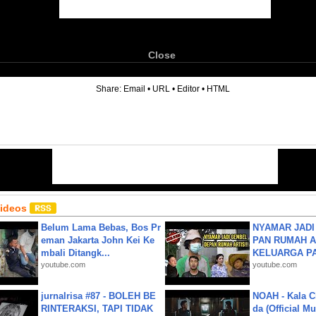
Close
6
Share:
Email
•
URL
•
Editor
•
HTML
Videos
Belum Lama Bebas, Bos Pr
NYAMAR JADI
eman Jakarta John Kei Ke
PAN RUMAH A
mbali Ditangk...
KELUARGA P
youtube.com
youtube.com
jurnalrisa #87 - BOLEH BE
NOAH - Kala C
RINTERAKSI, TAPI TIDAK
da (Official M