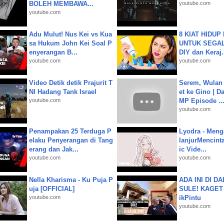
BOLEH MEMBAWA...
youtube.com
youtube.com
Adu Mulut! Nus Kei vs Kua
8 KIAT HIDUP
sa Hukum John Kei Soal P
UNTUK SEGALA
enyerangan B...
DIY dan Keraj.
youtube.com
youtube.com
Video Detik detik Prajurit T
Serem, Wulan
NI Hadang Tank Israel
et ke Gino | D
youtube.com
MP Episode ..
youtube.com
Penampakan 25 Terduga P
Lyodra - Meng
elaku Penyerangan di Tang
lanjurMencinta 
erang dan Jak...
ic Vide...
youtube.com
youtube.com
Nella Kharisma - Ku Puja P
ADA INI DI 
uja [OFFICIAL]
SULE! KAGET 
youtube.com
ikPintu
youtube.com