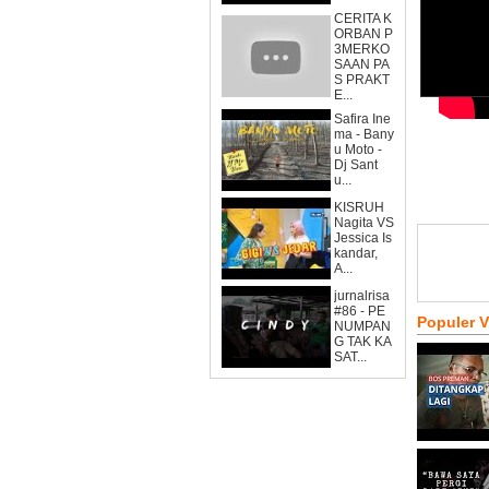
CERITA K
ORBAN P
3MERKO
SAAN PA
S PRAKT
E...
Safira Ine
ma - Bany
u Moto -
Dj Sant
u...
KISRUH
Nagita VS
Jessica Is
kandar,
A...
jurnalrisa
#86 - PE
Populer 
NUMPAN
G TAK KA
SAT...