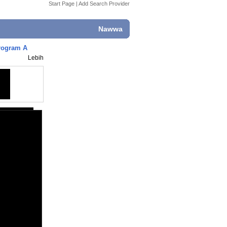
Start Page
|
Add Search Provider
Nawwa
Program A
Lebih