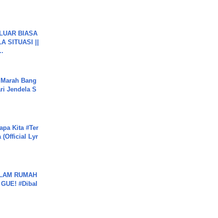
 LUAR BIASA
 SITUASI ||
..
 Marah Bang
ari Jendela S
.
apa Kita #Ter
(Official Lyr
DALAM RUMAH
GUE! #Dibal