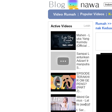
Video Rumah
|
Populer Videos
|
K
Rumah
>
Active Videos
Lebih
nak Kedua
Mahen - L
uka Yang
Kurindu
(Official ...
Sampai L
antunkan
Adzan! Ir
manputra
S...
EPISODE
TERAKHI
R OM GE
PENG?
(PART
2)...
Weird Ge
nius - Lat
hi (ꦭꦛꦶ)(f
t. Sar...