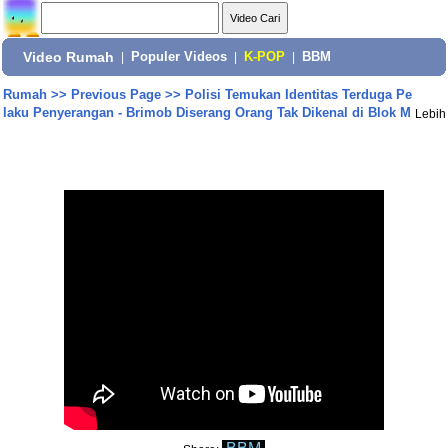
Video Rumah
|
Populer Videos
|
K-POP
|
BBM
Rumah
>>
Previous Page
>>
Polisi Temukan Identitas Terduga Pe
laku Penyerangan - Brimob Diserang Orang Tak Dikenal di Blok M
Lebih