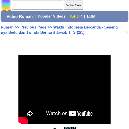
Video Rumah
|
Populer Videos
|
K-POP
|
BBM
Rumah
>>
Previous Page
>>
Waktu Indonesia Bercanda - Seneng
nya Bedu dan Twinda Berhasil Jawab TTS (2/5)
Lebih