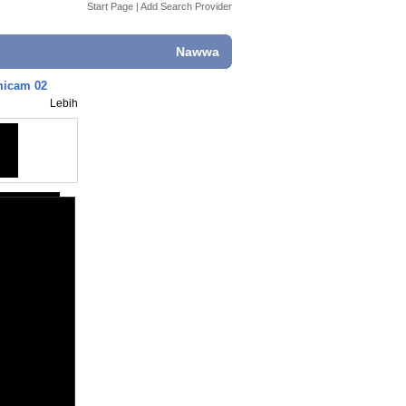
Start Page
|
Add Search Provider
Nawwa
micam 02
Lebih