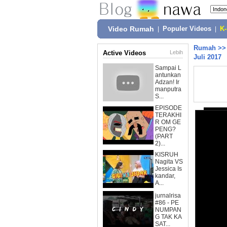
Video Rumah
|
Populer Videos
|
K
Rumah
>
Active Videos
Lebih
Juli 2017
Sampai L
antunkan
Adzan! Ir
manputra
S...
EPISODE
TERAKHI
R OM GE
PENG?
(PART
2)...
KISRUH
Nagita VS
Jessica Is
kandar,
A...
jurnalrisa
#86 - PE
NUMPAN
G TAK KA
SAT...