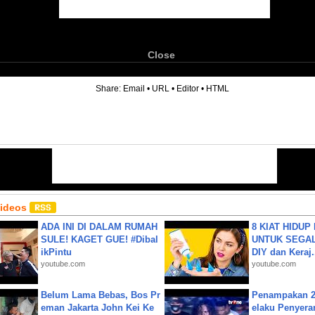
Close
6
Share:
Email
•
URL
•
Editor
•
HTML
Videos
ADA INI DI DALAM RUMAH
8 KIAT HIDUP
SULE! KAGET GUE! #Dibal
UNTUK SEGALA
ikPintu
DIY dan Keraj.
youtube.com
youtube.com
Belum Lama Bebas, Bos Pr
Penampakan 2
eman Jakarta John Kei Ke
elaku Penyera