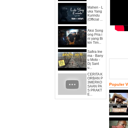
Mahen - L
uka Yang
Kurindu
(Official ...
Aksi Song
ong Pria i
ni yang Bi
kin Tim...
Safira Ine
ma - Bany
u Moto -
Dj Sant
u...
CERITA K
ORBAN P
3MERKO
Populer 
SAAN PA
S PRAKT
E...