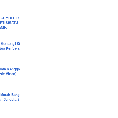
..
 GEMBEL DE
RTIS❗SATU
ANIK
 Genteng! Ki
Nus Kei Sela
inta Menggo
usic Video)
 Marah Bang
ari Jendela S
.