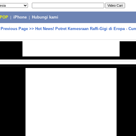
-POP
|
iPhone
|
Hubungi kami
>
Previous Page
>>
Hot News! Potret Kemesraan Raffi-Gigi di Eropa - Cu