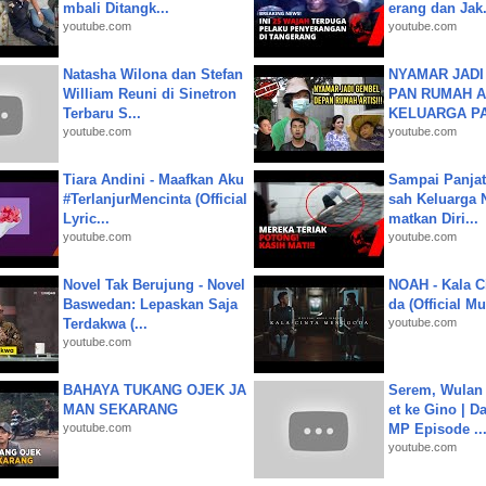
mbali Ditangk...
erang dan Jak.
youtube.com
youtube.com
Natasha Wilona dan Stefan
NYAMAR JADI
William Reuni di Sinetron
PAN RUMAH A
Terbaru S...
KELUARGA P
youtube.com
youtube.com
Tiara Andini - Maafkan Aku
Sampai Panjat
#TerlanjurMencinta (Official
sah Keluarga 
Lyric...
matkan Diri...
youtube.com
youtube.com
Novel Tak Berujung - Novel
NOAH - Kala C
Baswedan: Lepaskan Saja
da (Official M
Terdakwa (...
youtube.com
youtube.com
BAHAYA TUKANG OJEK JA
Serem, Wulan
MAN SEKARANG
et ke Gino | D
youtube.com
MP Episode ..
youtube.com