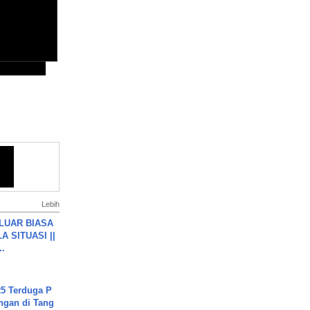
Lebih
 LUAR BIASA
 SITUASI ||
..
5 Terduga P
ngan di Tang