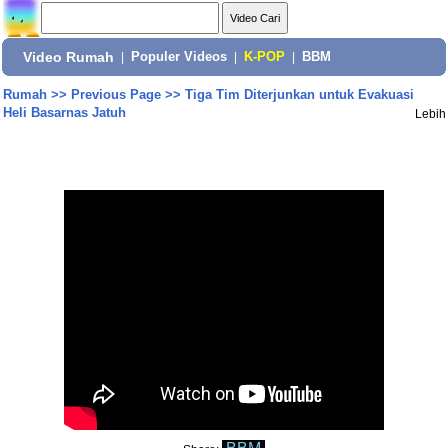
Video Rumah
|
Populer Videos
|
K-POP
|
BBM
Rumah
>>
Previous Page
>>
Tiga Tim Diterjunkan untuk Evakuasi
Heli Basarnas Jatuh
Lebih