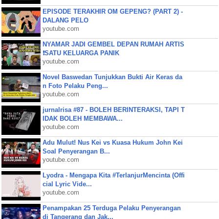
EPISODE TERAKHIR OM GEPENG? (PART 2) -
DALANG PELO
youtube.com
NYAMAR JADI GEMBEL DEPAN RUMAH ARTIS
❗SATU KELUARGA PANIK
youtube.com
Novel Baswedan Tunjukkan Bukti Air Keras da
n Foto Pelaku Peng...
youtube.com
jurnalrisa #87 - BOLEH BERINTERAKSI, TAPI T
IDAK BOLEH MEMBAWA...
youtube.com
Adu Mulut! Nus Kei vs Kuasa Hukum John Kei
Soal Penyerangan B...
youtube.com
Lyodra - Mengapa Kita #TerlanjurMencinta (Offi
cial Lyric Vide...
youtube.com
Penampakan 25 Terduga Pelaku Penyerangan
di Tangerang dan Jak...