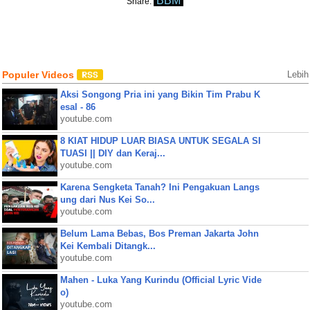
BBM
Share:
Populer Videos
Lebih
Aksi Songong Pria ini yang Bikin Tim Prabu K
esal - 86
youtube.com
8 KIAT HIDUP LUAR BIASA UNTUK SEGALA SI
TUASI || DIY dan Keraj...
youtube.com
Karena Sengketa Tanah? Ini Pengakuan Langs
ung dari Nus Kei So...
youtube.com
Belum Lama Bebas, Bos Preman Jakarta John
Kei Kembali Ditangk...
youtube.com
Mahen - Luka Yang Kurindu (Official Lyric Vide
o)
youtube.com