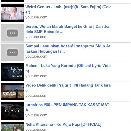
Weird Genius - Lathi (ꦭꦛꦶ)(ft. Sara Fajira) (Cov
er)
youtube.com
Serem, Wulan Marah Banget ke Gino | Dari Jen
dela SMP Episode ...
youtube.com
Sampai Lantunkan Adzan! Irmanputra Sidin Je
laskan Hubungan Is...
youtube.com
Mahen - Luka Yang Kurindu (Official Lyric Vide
o)
youtube.com
Video Detik detik Prajurit TNI Hadang Tank Isra
el
youtube.com
jurnalrisa #86 - PENUMPANG TAK KASAT MAT
A
youtube.com
Nella Kharisma - Ku Puja Puja [OFFICIAL]
youtube.com