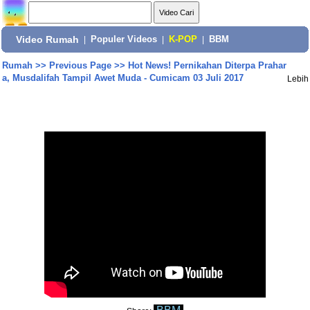
Video Rumah
|
Populer Videos
|
K-POP
|
BBM
Rumah
>>
Previous Page
>>
Hot News! Pernikahan Diterpa Prahar
a, Musdalifah Tampil Awet Muda - Cumicam 03 Juli 2017
Lebih