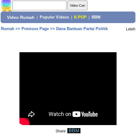
Video Rumah
|
Populer Videos
|
K-POP
|
BBM
Rumah
>>
Previous Page
>>
Dana Bantuan Partai Politik
Lebih
BBM
Share: