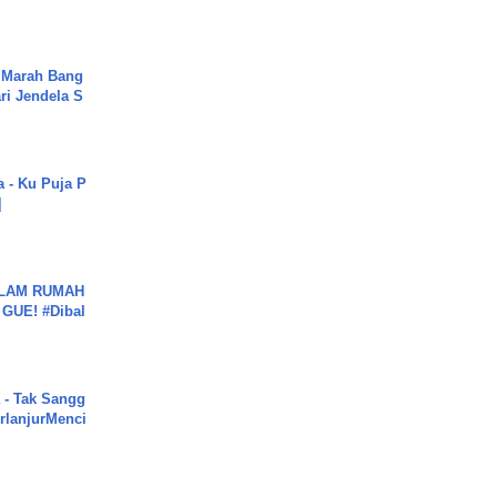
 Marah Bang
ari Jendela S
.
a - Ku Puja P
]
DALAM RUMAH
GUE! #Dibal
 - Tak Sangg
rlanjurMenci