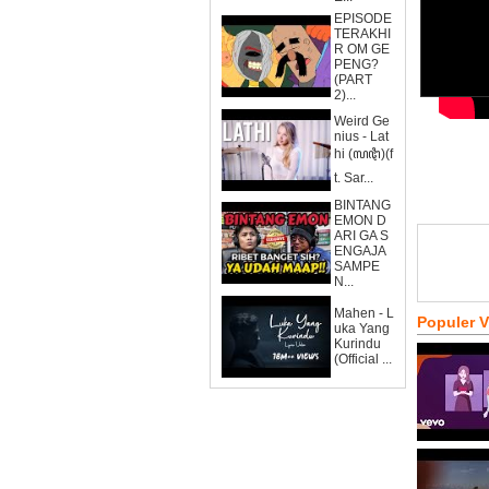
EPISODE
TERAKHI
R OM GE
PENG?
(PART
2)...
Weird Ge
nius - Lat
hi (ꦭꦛꦶ)(f
t. Sar...
BINTANG
EMON D
ARI GA S
ENGAJA
SAMPE
N...
Mahen - L
Populer 
uka Yang
Kurindu
(Official ...