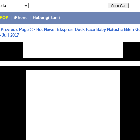
-POP
|
iPhone
|
Hubungi kami
>
Previous Page
>>
Hot News! Ekspresi Duck Face Baby Natusha Bikin G
 Juli 2017