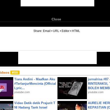
Close
6
Share:
Email
•
URL
•
Editor
•
HTML
Videos
Tiara Andini - Maafkan Aku
jurnalrisa #8
#TerlanjurMencinta (Official
RINTERAKSI, 
Lyric...
BOLEH MEMBA
youtube.com
youtube.com
Video Detik detik Prajurit T
AURELIE HER
NI Hadang Tank Israel
KEPASTIAN (Of