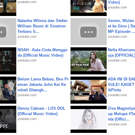
youtube.com
Video)
youtube.com
Natasha Wilona dan Stefan
Serem, Wulan
William Reuni di Sinetron
et ke Gino | D
Terbaru S...
MP Episode ..
youtube.com
youtube.com
NOAH - Kala Cinta Menggo
Nella Kharism
da (Official Music Video)
uja [OFFICIAL
youtube.com
youtube.com
Belum Lama Bebas, Bos Pr
ADA INI DI 
eman Jakarta John Kei Ke
SULE! KAGET 
mbali Ditangk...
ikPintu
youtube.com
youtube.com
Denny Caknan - LOS DOL
Ziva Magnolya
(Official Music Video)
up Melupa #Te
youtube.com
nta (Offici...
youtube.com