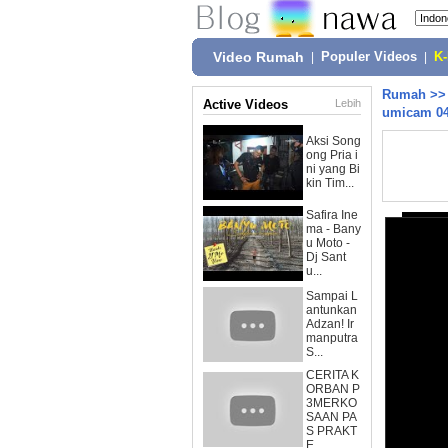
Video Rumah
|
Populer Videos
|
K
Rumah
>
Active Videos
Lebih
umicam 04
Aksi Song
ong Pria i
ni yang Bi
kin Tim...
Safira Ine
ma - Bany
u Moto -
Dj Sant
u...
Sampai L
antunkan
Adzan! Ir
manputra
S...
CERITA K
ORBAN P
3MERKO
SAAN PA
S PRAKT
E...