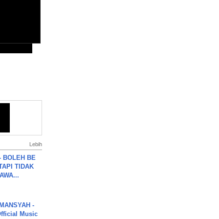
Lebih
7 - BOLEH BE
TAPI TIDAK
WA...
MANSYAH -
ficial Music