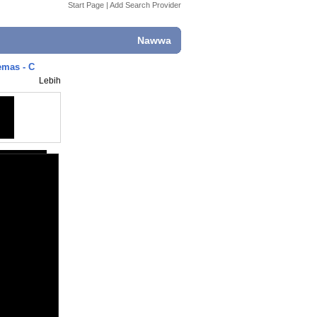
Start Page
|
Add Search Provider
Nawwa
emas - C
Lebih