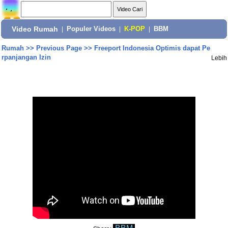
Video Rumah
|
Populer Videos
|
K-POP
|
BBM
Rumah
>>
Previous Page
>>
Freeport Indonesia Optimis dapat Pe
rpanjangan Izin
Lebih