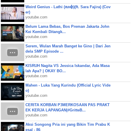
Weird Genius - Lathi (ꦭꦛꦶ)(ft. Sara Fajira) (Cov
er)
youtube.com
Belum Lama Bebas, Bos Preman Jakarta John
Kei Kembali Ditangk...
youtube.com
Serem, Wulan Marah Banget ke Gino | Dari Jen
dela SMP Episode ...
youtube.com
KISRUH Nagita VS Jessica Iskandar, Ada Masa
lah Apa? | OKAY BO...
youtube.com
Mahen - Luka Yang Kurindu (Official Lyric Vide
o)
youtube.com
CERITA KORBAN P3MERKOSAAN PAS PRAKT
EK KERJA LAPANGAN|#GritteB...
youtube.com
Aksi Songong Pria ini yang Bikin Tim Prabu K
esal - 86