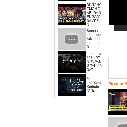
BINTANG
EMON D
ARI GA S
ENGAJA
SAMPE
N...
Sampai L
antunkan
Adzan! Ir
manputra
S...
jurnalrisa
#86 - PE
NUMPAN
G TAK KA
SAT...
Mahen - L
uka Yang
Populer 
Kurindu
(Official ...