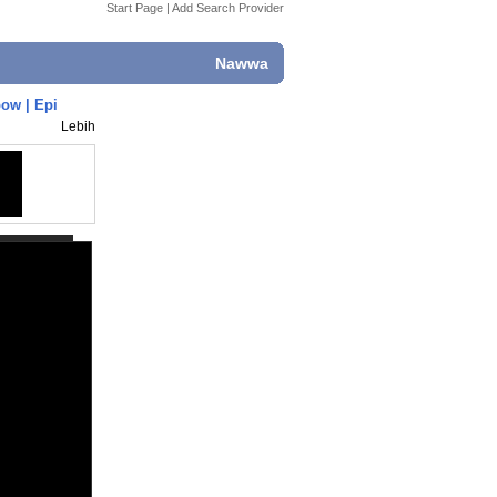
Start Page
|
Add Search Provider
Nawwa
ow | Epi
Lebih