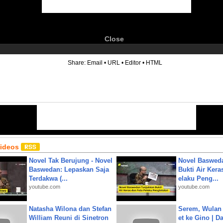
Close
6
Share:
Email
•
URL
•
Editor
•
HTML
Videos
Novel Tak Berujung - Novel
Novel Baswed
Baswedan: Lepaskan Saja
Bukti Air Kera
Terdakwa (...
elaku Peng...
youtube.com
youtube.com
Natasha Wilona dan Stefan
Serem, Wulan
William Reuni di Sinetron
et ke Gino | D