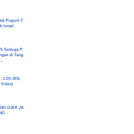
.
ik Prajurit T
 Israel
5 Terduga P
ngan di Tang
..
 - LOS DOL
c Video)
NG OJEK JA
NG