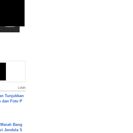
Lebih
an Tunjukkan
s dan Foto P
 Marah Bang
ari Jendela S