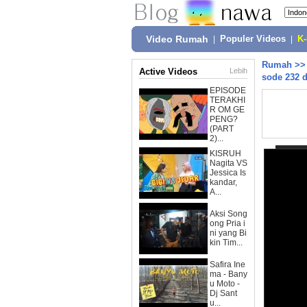
Video Rumah
|
Populer Videos
|
K
Rumah
>
Active Videos
Lebih
sode 232 
EPISODE
TERAKHI
R OM GE
PENG?
(PART
2)...
KISRUH
Nagita VS
Jessica Is
kandar,
A...
Aksi Song
ong Pria i
ni yang Bi
kin Tim...
Safira Ine
ma - Bany
u Moto -
Dj Sant
u...