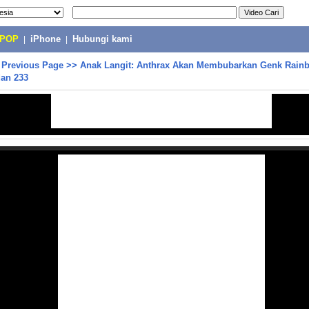
-POP
|
iPhone
|
Hubungi kami
>
Previous Page
>>
Anak Langit: Anthrax Akan Membubarkan Genk Rainb
dan 233