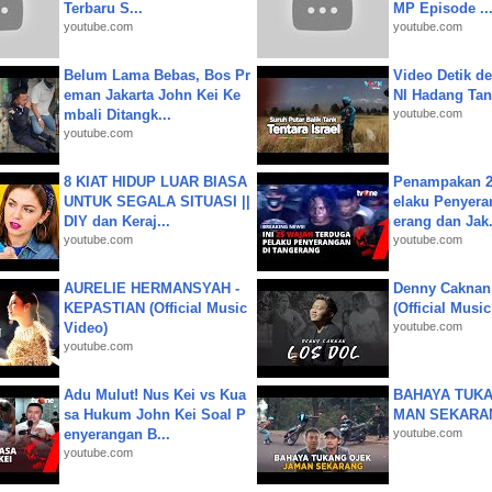
Terbaru S...
MP Episode ..
youtube.com
youtube.com
Belum Lama Bebas, Bos Pr
Video Detik det
eman Jakarta John Kei Ke
NI Hadang Tank
mbali Ditangk...
youtube.com
youtube.com
8 KIAT HIDUP LUAR BIASA
Penampakan 2
UNTUK SEGALA SITUASI ||
elaku Penyera
DIY dan Keraj...
erang dan Jak.
youtube.com
youtube.com
AURELIE HERMANSYAH -
Denny Caknan
KEPASTIAN (Official Music
(Official Musi
Video)
youtube.com
youtube.com
Adu Mulut! Nus Kei vs Kua
BAHAYA TUKA
sa Hukum John Kei Soal P
MAN SEKARA
enyerangan B...
youtube.com
youtube.com