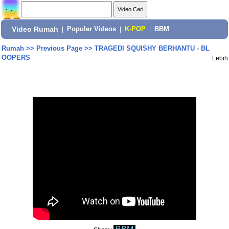
Video Rumah
|
Populer Videos
|
K-POP
|
BBM
Rumah
>>
Previous Page
>>
TRAGEDI SQUISHY BERHANTU - BL
OOPERS
Lebih