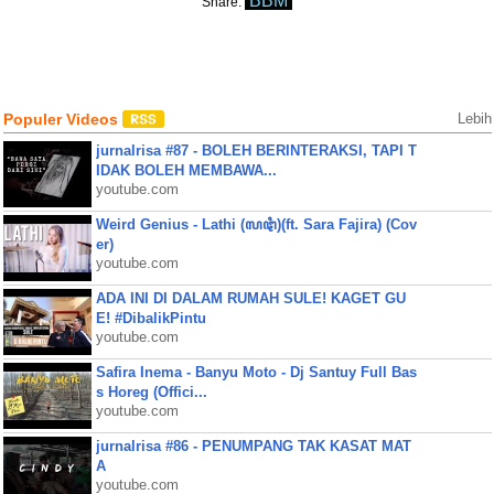
BBM
Share:
Populer Videos
Lebih
jurnalrisa #87 - BOLEH BERINTERAKSI, TAPI T
IDAK BOLEH MEMBAWA...
youtube.com
Weird Genius - Lathi (ꦭꦛꦶ)(ft. Sara Fajira) (Cov
er)
youtube.com
ADA INI DI DALAM RUMAH SULE! KAGET GU
E! #DibalikPintu
youtube.com
Safira Inema - Banyu Moto - Dj Santuy Full Bas
s Horeg (Offici...
youtube.com
jurnalrisa #86 - PENUMPANG TAK KASAT MAT
A
youtube.com