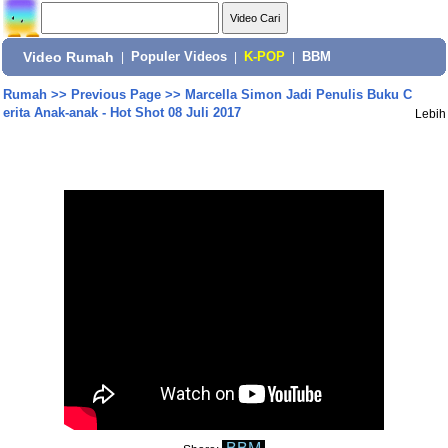
Video Rumah
|
Populer Videos
|
K-POP
|
BBM
Rumah
>>
Previous Page
>>
Marcella Simon Jadi Penulis Buku C
erita Anak-anak - Hot Shot 08 Juli 2017
Lebih