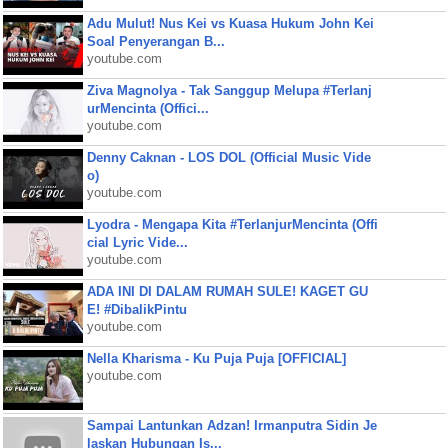
Adu Mulut! Nus Kei vs Kuasa Hukum John Kei
Soal Penyerangan B...
youtube.com
Ziva Magnolya - Tak Sanggup Melupa #Terlanj
urMencinta (Offici...
youtube.com
Denny Caknan - LOS DOL (Official Music Vide
o)
youtube.com
Lyodra - Mengapa Kita #TerlanjurMencinta (Offi
cial Lyric Vide...
youtube.com
ADA INI DI DALAM RUMAH SULE! KAGET GU
E! #DibalikPintu
youtube.com
Nella Kharisma - Ku Puja Puja [OFFICIAL]
youtube.com
Sampai Lantunkan Adzan! Irmanputra Sidin Je
laskan Hubungan Is...