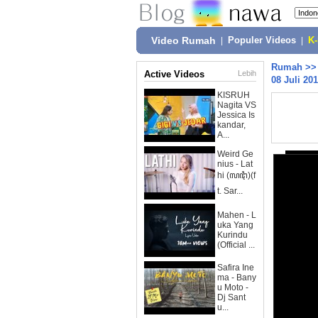
Video Rumah
|
Populer Videos
|
K
Rumah
>
Active Videos
Lebih
08 Juli 20
KISRUH
Nagita VS
Jessica Is
kandar,
A...
Weird Ge
nius - Lat
hi (ꦭꦛꦶ)(f
t. Sar...
Mahen - L
uka Yang
Kurindu
(Official ...
Safira Ine
ma - Bany
u Moto -
Dj Sant
u...