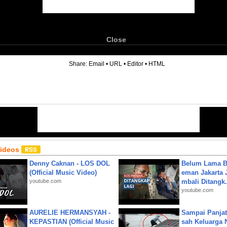
Close
6
Share:
Email
•
URL
•
Editor
•
HTML
Videos
Denny Caknan - LOS DOL
Belum Lama B
(Official Music Video)
eman Jakarta 
youtube.com
mbali Ditangk.
youtube.com
AURELIE HERMANSYAH -
Sampai Panjat
KEPASTIAN (Official Music
sah Keluarga 