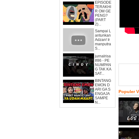
EPISODE
TERAKHI
R OM GE
PENG?
(PART
2)...
Sampai L
antunkan
Adzan! Ir
manputra
S...
jurnalrisa
#86 - PE
NUMPAN
G TAK KA
SAT...
BINTANG
EMON D
ARI GA S
Populer 
ENGAJA
SAMPE
N...