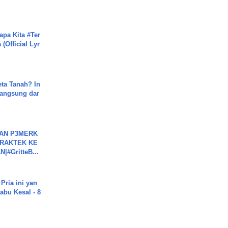
apa Kita #Ter
(Official Lyr
ta Tanah? In
Langsung dar
BAN P3MERK
PRAKTEK KE
#GritteB...
Pria ini yan
abu Kesal - 8