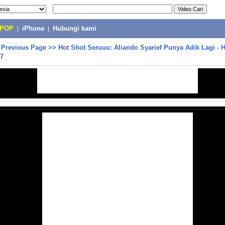
-POP
|
iPhone
|
Hubungi kami
>
Previous Page
>>
Hot Shot Seruuu: Aliando Syarief Punya Adik Lagi - 
17