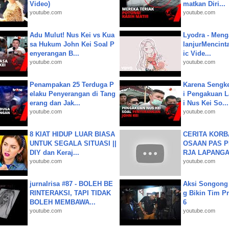
Video)
matkan Diri...
youtube.com
youtube.com
Adu Mulut! Nus Kei vs Kua
Lyodra - Meng
sa Hukum John Kei Soal P
lanjurMencinta 
enyerangan B...
ic Vide...
youtube.com
youtube.com
Penampakan 25 Terduga P
Karena Sengke
elaku Penyerangan di Tang
i Pengakuan 
erang dan Jak...
i Nus Kei So...
youtube.com
youtube.com
8 KIAT HIDUP LUAR BIASA
CERITA KOR
UNTUK SEGALA SITUASI ||
OSAAN PAS 
DIY dan Keraj...
RJA LAPANGAN|
youtube.com
youtube.com
jurnalrisa #87 - BOLEH BE
Aksi Songong 
RINTERAKSI, TAPI TIDAK
g Bikin Tim Pr
BOLEH MEMBAWA...
6
youtube.com
youtube.com