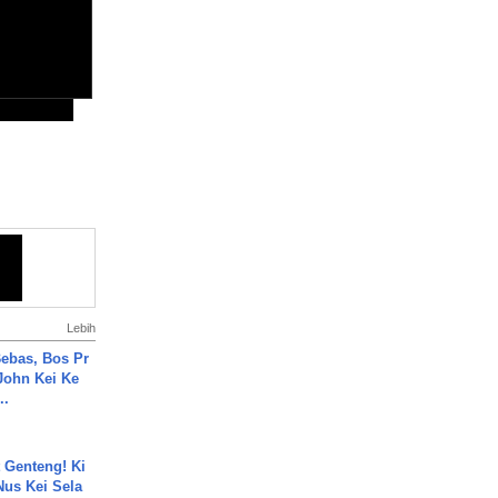
Lebih
ebas, Bos Pr
John Kei Ke
..
 Genteng! Ki
Nus Kei Sela