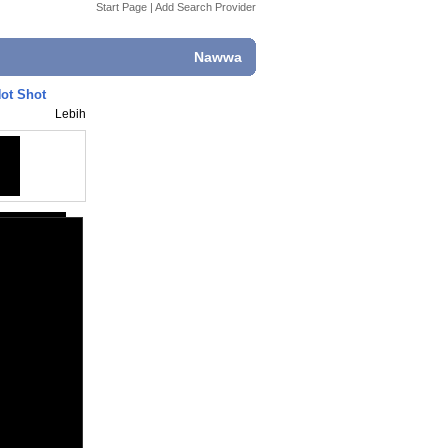
Start Page
|
Add Search Provider
Nawwa
Hot Shot
Lebih