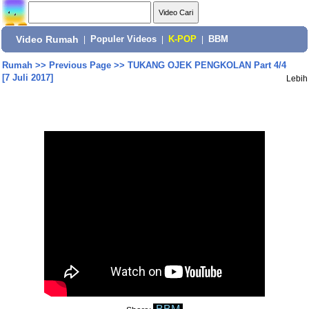
Video Rumah
|
Populer Videos
|
K-POP
|
BBM
Rumah
>>
Previous Page
>>
TUKANG OJEK PENGKOLAN Part 4/4
[7 Juli 2017]
Lebih