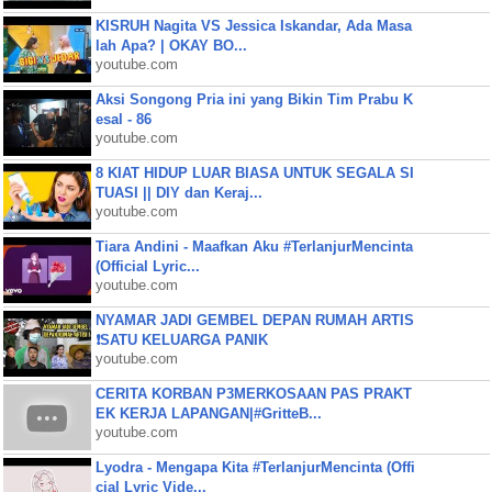
KISRUH Nagita VS Jessica Iskandar, Ada Masa
lah Apa? | OKAY BO...
youtube.com
Aksi Songong Pria ini yang Bikin Tim Prabu K
esal - 86
youtube.com
8 KIAT HIDUP LUAR BIASA UNTUK SEGALA SI
TUASI || DIY dan Keraj...
youtube.com
Tiara Andini - Maafkan Aku #TerlanjurMencinta
(Official Lyric...
youtube.com
NYAMAR JADI GEMBEL DEPAN RUMAH ARTIS
❗SATU KELUARGA PANIK
youtube.com
CERITA KORBAN P3MERKOSAAN PAS PRAKT
EK KERJA LAPANGAN|#GritteB...
youtube.com
Lyodra - Mengapa Kita #TerlanjurMencinta (Offi
cial Lyric Vide...