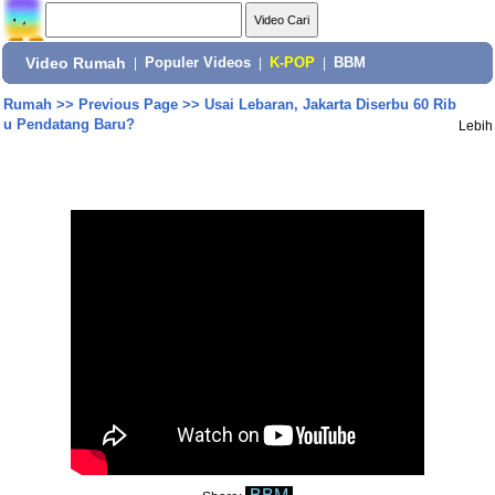
Video Rumah
|
Populer Videos
|
K-POP
|
BBM
Rumah
>>
Previous Page
>>
Usai Lebaran, Jakarta Diserbu 60 Rib
u Pendatang Baru?
Lebih