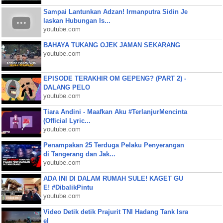
Sampai Lantunkan Adzan! Irmanputra Sidin Je
laskan Hubungan Is...
youtube.com
BAHAYA TUKANG OJEK JAMAN SEKARANG
youtube.com
EPISODE TERAKHIR OM GEPENG? (PART 2) -
DALANG PELO
youtube.com
Tiara Andini - Maafkan Aku #TerlanjurMencinta
(Official Lyric...
youtube.com
Penampakan 25 Terduga Pelaku Penyerangan
di Tangerang dan Jak...
youtube.com
ADA INI DI DALAM RUMAH SULE! KAGET GU
E! #DibalikPintu
youtube.com
Video Detik detik Prajurit TNI Hadang Tank Isra
el