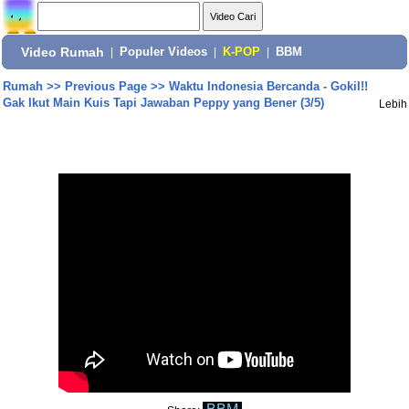
Video Rumah
|
Populer Videos
|
K-POP
|
BBM
Rumah
>>
Previous Page
>>
Waktu Indonesia Bercanda - Gokil!!
Gak Ikut Main Kuis Tapi Jawaban Peppy yang Bener (3/5)
Lebih