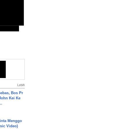
Lebih
ebas, Bos Pr
John Kei Ke
..
inta Menggo
usic Video)