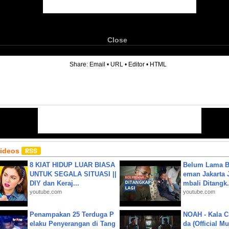
Close
6
Share:
Email
•
URL
•
Editor
•
HTML
Videos
8 KIAT HIDUP LUAR BIASA
Belum Lama B
UNTUK SEGALA SITUASI ||
eman Jakarta 
DIY dan Keraj...
mbali Ditangk.
youtube.com
youtube.com
Penampakan 25 Terduga P
NOAH - Kala C
elaku Penyerangan di Tang
da (Official M