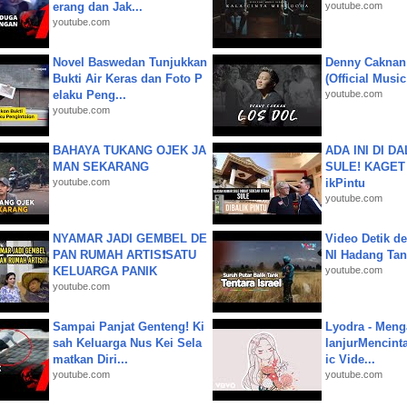
erang dan Jak...
youtube.com
youtube.com
Novel Baswedan Tunjukkan
Denny Caknan
Bukti Air Keras dan Foto P
(Official Musi
elaku Peng...
youtube.com
youtube.com
BAHAYA TUKANG OJEK JA
ADA INI DI 
MAN SEKARANG
SULE! KAGET 
youtube.com
ikPintu
youtube.com
NYAMAR JADI GEMBEL DE
Video Detik det
PAN RUMAH ARTIS❗SATU
NI Hadang Tank
KELUARGA PANIK
youtube.com
youtube.com
Sampai Panjat Genteng! Ki
Lyodra - Meng
sah Keluarga Nus Kei Sela
lanjurMencinta 
matkan Diri...
ic Vide...
youtube.com
youtube.com