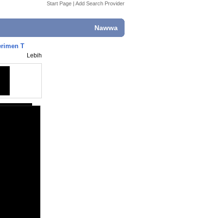
Start Page
|
Add Search Provider
Nawwa
erimen T
Lebih