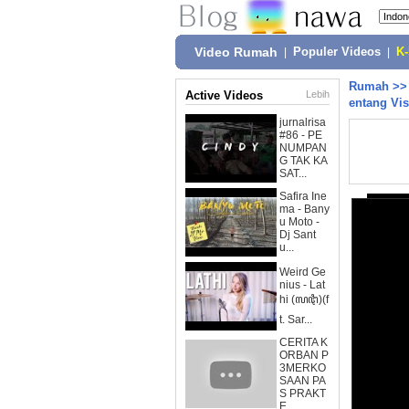
Video Rumah
|
Populer Videos
|
K
Rumah
>
Active Videos
Lebih
entang Visu
jurnalrisa
#86 - PE
NUMPAN
G TAK KA
SAT...
Safira Ine
ma - Bany
u Moto -
Dj Sant
u...
Weird Ge
nius - Lat
hi (ꦭꦛꦶ)(f
t. Sar...
CERITA K
ORBAN P
3MERKO
SAAN PA
S PRAKT
E...