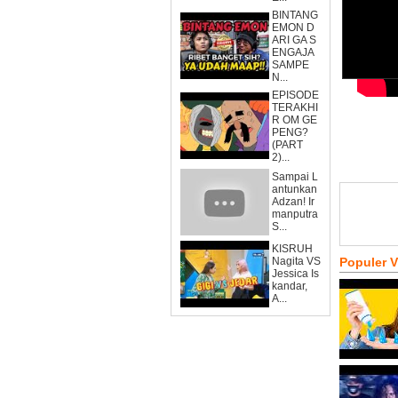
BINTANG
EMON D
ARI GA S
ENGAJA
SAMPE
N...
EPISODE
TERAKHI
R OM GE
PENG?
(PART
2)...
Sampai L
antunkan
Adzan! Ir
manputra
S...
KISRUH
Nagita VS
Populer 
Jessica Is
kandar,
A...