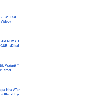
 - LOS DOL
c Video)
DALAM RUMAH
GUE! #Dibal
ik Prajurit T
 Israel
apa Kita #Ter
(Official Lyr