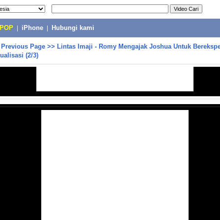
-POP
|
iPhone
|
Hubungi kami
>
Previous Page
>>
Lintas Imaji - Romy Mengajak Joshua Untuk Bereksp
alisasi (2/3)