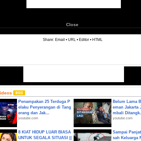
Close
6
Share:
Email
•
URL
•
Editor
•
HTML
Videos
Penampakan 25 Terduga P
Belum Lama B
elaku Penyerangan di Tang
eman Jakarta 
erang dan Jak...
mbali Ditangk.
youtube.com
youtube.com
8 KIAT HIDUP LUAR BIASA
Sampai Panjat
UNTUK SEGALA SITUASI ||
sah Keluarga 