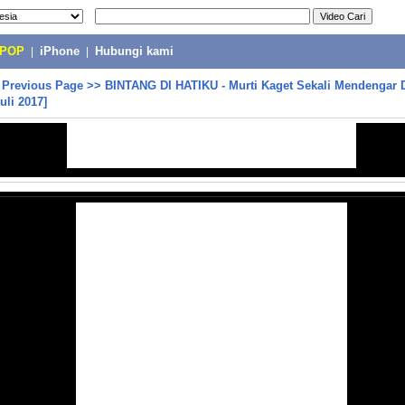
-POP
|
iPhone
|
Hubungi kami
>
Previous Page
>>
BINTANG DI HATIKU - Murti Kaget Sekali Mendengar 
uli 2017]