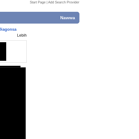
Start Page
|
Add Search Provider
Nawwa
Diagonsa
Lebih