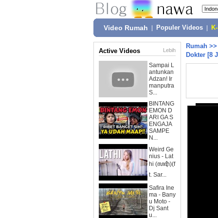
Video Rumah
|
Populer Videos
|
K
Rumah
>
Active Videos
Lebih
Dokter [8 J
Sampai L
antunkan
Adzan! Ir
manputra
S...
BINTANG
EMON D
ARI GA S
ENGAJA
SAMPE
N...
Weird Ge
nius - Lat
hi (ꦭꦛꦶ)(f
t. Sar...
Safira Ine
ma - Bany
u Moto -
Dj Sant
u...