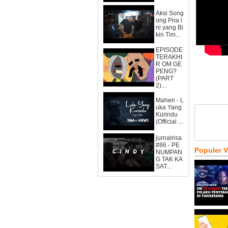
Aksi Song
ong Pria i
ni yang Bi
kin Tim...
EPISODE
TERAKHI
R OM GE
PENG?
(PART
2)...
Mahen - L
uka Yang
Kurindu
(Official ...
jurnalrisa
#86 - PE
Populer 
NUMPAN
G TAK KA
SAT...