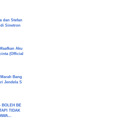
a dan Stefan
di Sinetron
 Maafkan Aku
inta (Official
 Marah Bang
ari Jendela S
.
7 - BOLEH BE
TAPI TIDAK
WA...