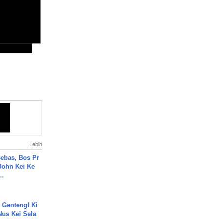
Lebih
ebas, Bos Pr
John Kei Ke
..
 Genteng! Ki
Nus Kei Sela