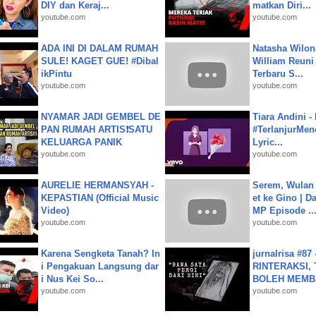
DIY dan Keraj...
matkan Diri...
youtube.com
youtube.com
ADA INI DI DALAM RUMAH
Natasha Wilon
SULE! KAGET GUE! #Dibal
William Reuni 
ikPintu
Terbaru S...
youtube.com
youtube.com
NYAMAR JADI GEMBEL DE
Tiara Andini -
PAN RUMAH ARTIS❗SATU
#TerlanjurMenc
KELUARGA PANIK
Lyric...
youtube.com
youtube.com
AURELIE HERMANSYAH -
Serem, Wulan
KEPASTIAN (Official Music
et ke Gino | D
Video)
MP Episode ..
youtube.com
youtube.com
Karena Sengketa Tanah? In
jurnalrisa #8
i Pengakuan Langsung dar
RINTERAKSI, 
i Nus Kei So...
BOLEH MEMBA
youtube.com
youtube.com