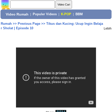
Video Rumah
|
Populer Videos
|
K-POP
|
BBM
Rumah
>>
Previous Page
>>
Tikus dan Kucing: Ucup Ingin Belaja
r Sholat | Episode 10
Lebih