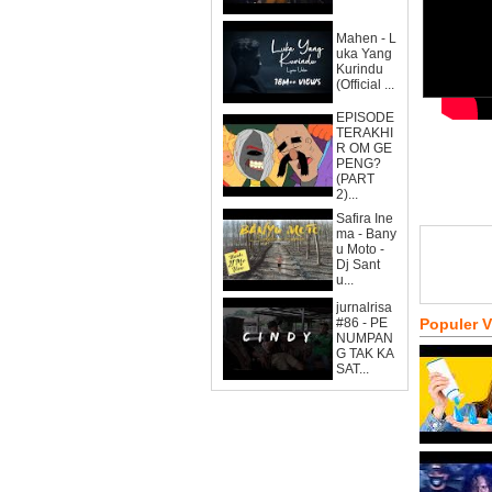
Mahen - L
uka Yang
Kurindu
(Official ...
EPISODE
TERAKHI
R OM GE
PENG?
(PART
2)...
Safira Ine
ma - Bany
u Moto -
Dj Sant
u...
jurnalrisa
#86 - PE
Populer 
NUMPAN
G TAK KA
SAT...