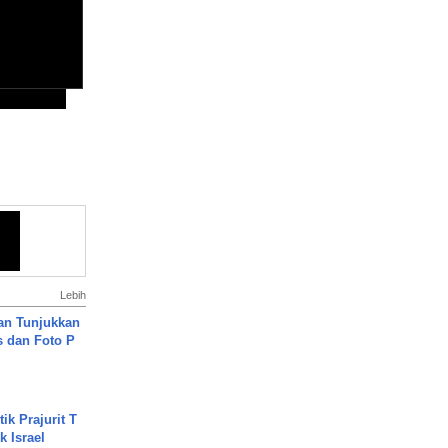
Lebih
an Tunjukkan
s dan Foto P
ik Prajurit T
 Israel