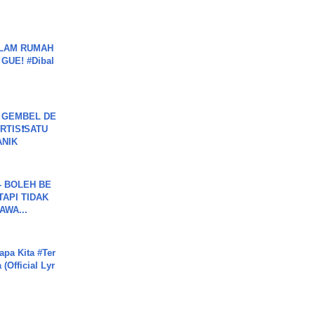
DALAM RUMAH
GUE! #Dibal
 GEMBEL DE
RTIS❗SATU
ANIK
7 - BOLEH BE
TAPI TIDAK
WA...
apa Kita #Ter
(Official Lyr