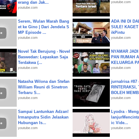
erang dan Jak...
youtube.com
youtube.com
Serem, Wulan Marah Bang
ADA INI DI 
et ke Gino | Dari Jendela S
SULE! KAGET 
MP Episode ...
ikPintu
youtube.com
youtube.com
Novel Tak Berujung - Novel
NYAMAR JADI
Baswedan: Lepaskan Saja
PAN RUMAH A
Terdakwa (...
KELUARGA P
youtube.com
youtube.com
Natasha Wilona dan Stefan
jurnalrisa #8
William Reuni di Sinetron
RINTERAKSI, 
Terbaru S...
BOLEH MEMBA
youtube.com
youtube.com
Sampai Lantunkan Adzan!
Lyodra - Meng
Irmanputra Sidin Jelaskan
lanjurMencinta 
Hubungan Is...
ic Vide...
youtube.com
youtube.com