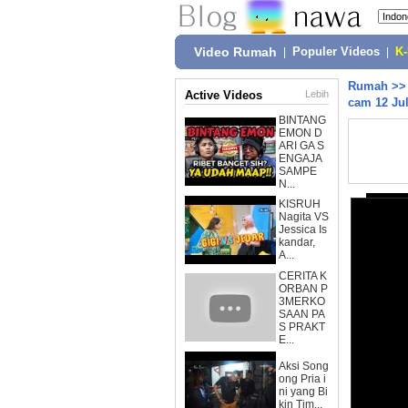
Video Rumah
|
Populer Videos
|
K
Rumah
>
Active Videos
Lebih
cam 12 Jul
BINTANG
EMON D
ARI GA S
ENGAJA
SAMPE
N...
KISRUH
Nagita VS
Jessica Is
kandar,
A...
CERITA K
ORBAN P
3MERKO
SAAN PA
S PRAKT
E...
Aksi Song
ong Pria i
ni yang Bi
kin Tim...