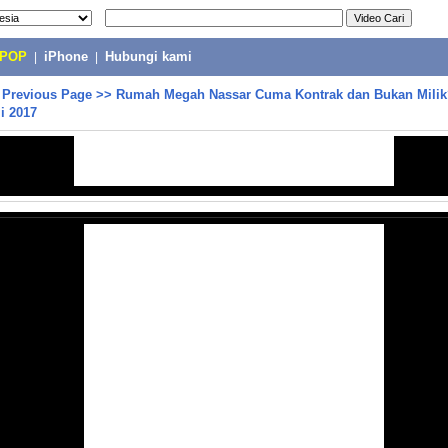
-POP
|
iPhone
|
Hubungi kami
>
Previous Page
>>
Rumah Megah Nassar Cuma Kontrak dan Bukan Milik
i 2017