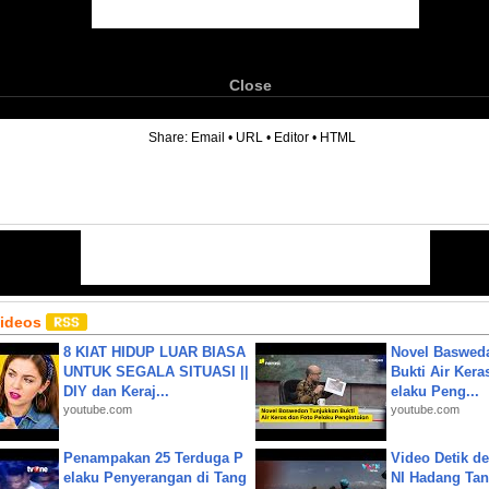
Close
6
Share:
Email
•
URL
•
Editor
•
HTML
Videos
8 KIAT HIDUP LUAR BIASA
Novel Baswed
UNTUK SEGALA SITUASI ||
Bukti Air Kera
DIY dan Keraj...
elaku Peng...
youtube.com
youtube.com
Penampakan 25 Terduga P
Video Detik det
elaku Penyerangan di Tang
NI Hadang Tank