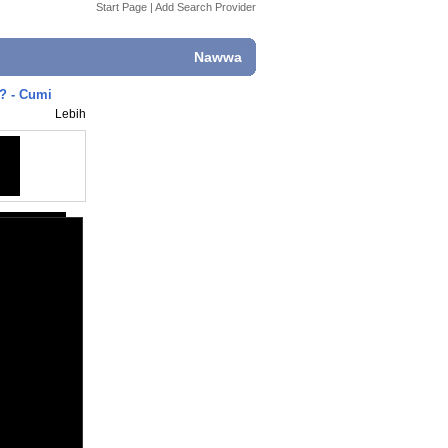
Start Page
|
Add Search Provider
Nawwa
? - Cumi
Lebih