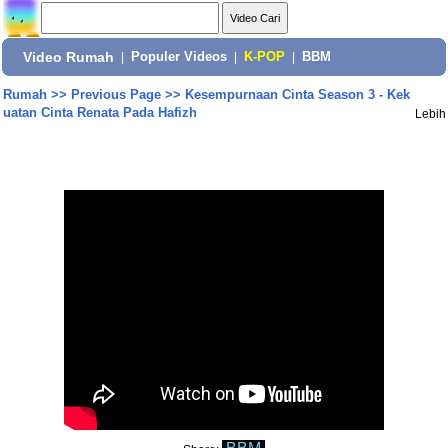
Video Rumah
|
Populer Videos
|
K-POP
|
BBM
Rumah
>>
Previous Page
>>
Kesempurnaan Cinta Season 3 - Kek
uatan Cinta Renata Pada Hafizh
Lebih