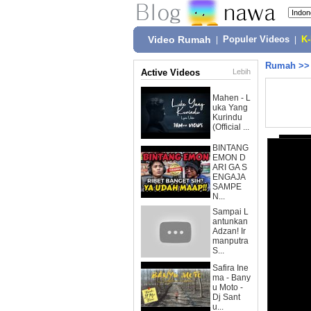
Video Rumah
|
Populer Videos
|
K
Rumah
>
Active Videos
Lebih
Mahen - L
uka Yang
Kurindu
(Official ...
BINTANG
EMON D
ARI GA S
ENGAJA
SAMPE
N...
Sampai L
antunkan
Adzan! Ir
manputra
S...
Safira Ine
ma - Bany
u Moto -
Dj Sant
u...