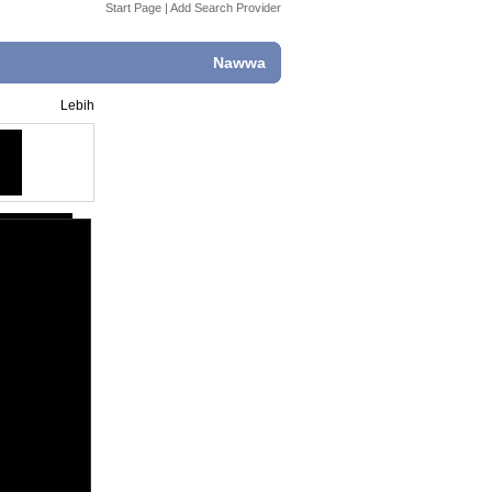
Start Page
|
Add Search Provider
Nawwa
Lebih