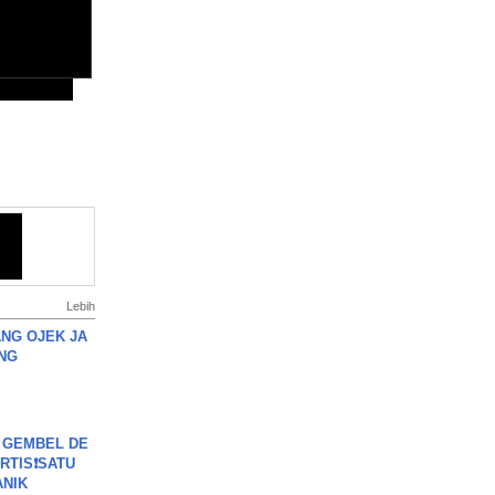
Lebih
NG OJEK JA
NG
 GEMBEL DE
RTIS❗SATU
ANIK