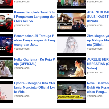
youtube.com
youtube.com
Karena Sengketa Tanah? In
ADA INI DI 
i Pengakuan Langsung dar
SULE! KAGET 
i Nus Kei So...
ikPintu
youtube.com
youtube.com
Penampakan 25 Terduga P
Ziva Magnolya
elaku Penyerangan di Tang
up Melupa #Te
erang dan Jak...
nta (Offici...
youtube.com
youtube.com
Nella Kharisma - Ku Puja P
AURELIE HER
uja [OFFICIAL]
KEPASTIAN (Of
youtube.com
Video)
youtube.com
Lyodra - Mengapa Kita #Ter
Novel Baswed
lanjurMencinta (Official Lyr
Bukti Air Kera
ic Vide...
elaku Peng...
youtube.com
youtube.com