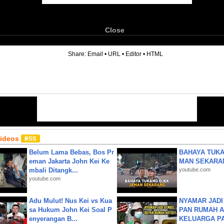
Close
6
Share:
Email
•
URL
•
Editor
•
HTML
Videos
Belum Lama Bebas, Bos Pr
BAHAYA TUKA
eman Jakarta John Kei Ke
MAN SEKARA
mbali Ditangk...
youtube.com
youtube.com
Adu Mulut! Nus Kei vs Kua
NYAMAR JADI
sa Hukum John Kei Soal P
PAN RUMAH A
enyerangan B...
KELUARGA P