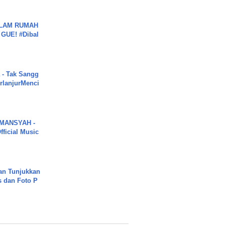
DALAM RUMAH
GUE! #Dibal
 - Tak Sangg
rlanjurMenci
MANSYAH -
ficial Music
an Tunjukkan
s dan Foto P