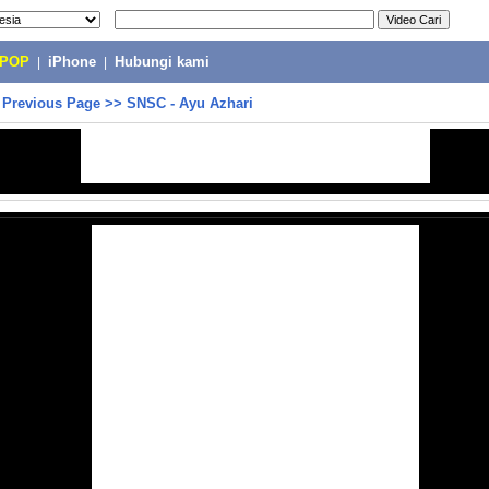
-POP
|
iPhone
|
Hubungi kami
>
Previous Page
>>
SNSC - Ayu Azhari