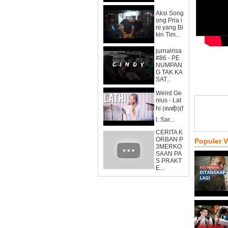
Aksi Song
ong Pria i
ni yang Bi
kin Tim...
jurnalrisa
#86 - PE
NUMPAN
G TAK KA
SAT...
Weird Ge
nius - Lat
hi (ꦭꦛꦶ)(f
t. Sar...
CERITA K
ORBAN P
Populer 
3MERKO
SAAN PA
S PRAKT
E...