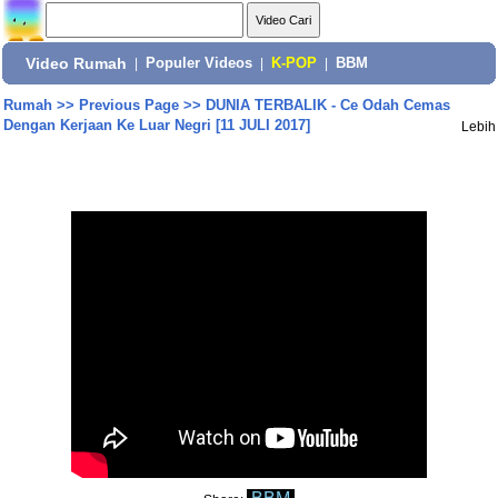
Video Rumah
|
Populer Videos
|
K-POP
|
BBM
Rumah
>>
Previous Page
>>
DUNIA TERBALIK - Ce Odah Cemas
Dengan Kerjaan Ke Luar Negri [11 JULI 2017]
Lebih