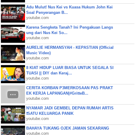
Adu Mulut! Nus Kei vs Kuasa Hukum John Kei
Soal Penyerangan B...
youtube.com
Karena Sengketa Tanah? Ini Pengakuan Langs
ung dari Nus Kei So...
youtube.com
AURELIE HERMANSYAH - KEPASTIAN (Official
Music Video)
youtube.com
8 KIAT HIDUP LUAR BIASA UNTUK SEGALA SI
TUASI || DIY dan Keraj...
youtube.com
CERITA KORBAN P3MERKOSAAN PAS PRAKT
EK KERJA LAPANGAN|#GritteB...
youtube.com
NYAMAR JADI GEMBEL DEPAN RUMAH ARTIS
❗SATU KELUARGA PANIK
youtube.com
BAHAYA TUKANG OJEK JAMAN SEKARANG
youtube.com