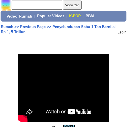
Video Rumah
|
Populer Videos
|
K-POP
|
BBM
Rumah
>>
Previous Page
>>
Penyelundupan Sabu 1 Ton Bernilai
Rp 1, 5 Triliun
Lebih