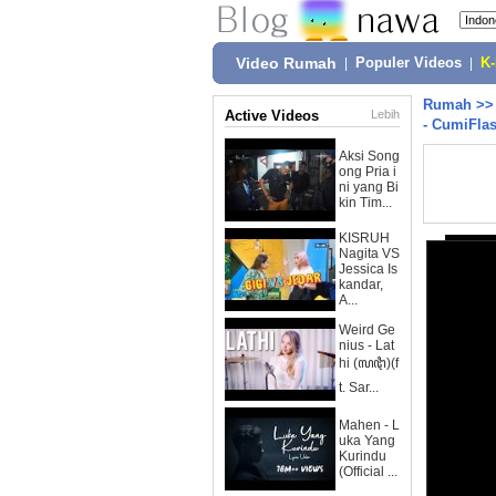
Video Rumah
|
Populer Videos
|
K
Rumah
>
Active Videos
Lebih
- CumiFlas
Aksi Song
ong Pria i
ni yang Bi
kin Tim...
KISRUH
Nagita VS
Jessica Is
kandar,
A...
Weird Ge
nius - Lat
hi (ꦭꦛꦶ)(f
t. Sar...
Mahen - L
uka Yang
Kurindu
(Official ...