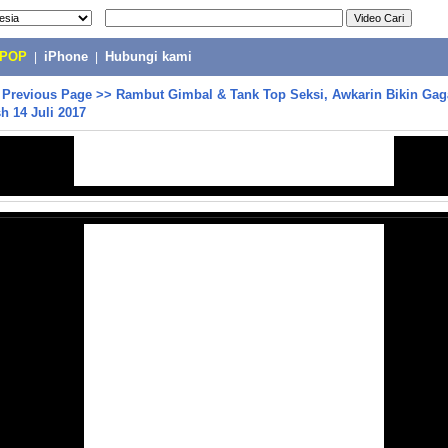
-POP
|
iPhone
|
Hubungi kami
>
Previous Page
>>
Rambut Gimbal & Tank Top Seksi, Awkarin Bikin Gag
h 14 Juli 2017