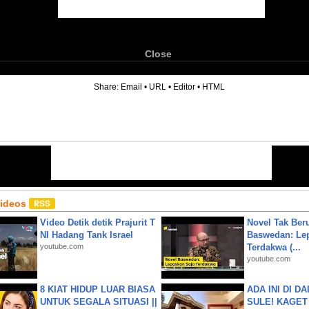
Close
6
Share:
Email
•
URL
•
Editor
•
HTML
Videos
Video Detik detik Prajurit T
Novel Tak Ber
NI Hadang Tank Israel
Baswedan: Le
youtube.com
Terdakwa (...
youtube.com
8 KIAT HIDUP LUAR BIASA
ADA INI DI 
UNTUK SEGALA SITUASI ||
SULE! KAGET 