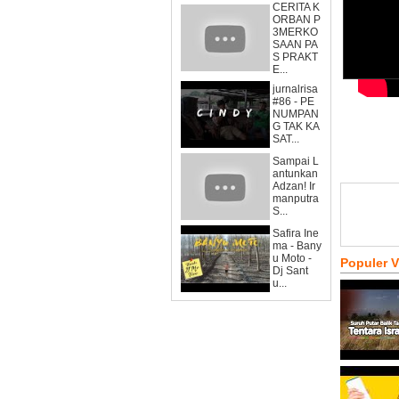
CERITA K
ORBAN P
3MERKO
SAAN PA
S PRAKT
E...
jurnalrisa
#86 - PE
NUMPAN
G TAK KA
SAT...
Sampai L
antunkan
Adzan! Ir
manputra
S...
Safira Ine
ma - Bany
u Moto -
Populer 
Dj Sant
u...