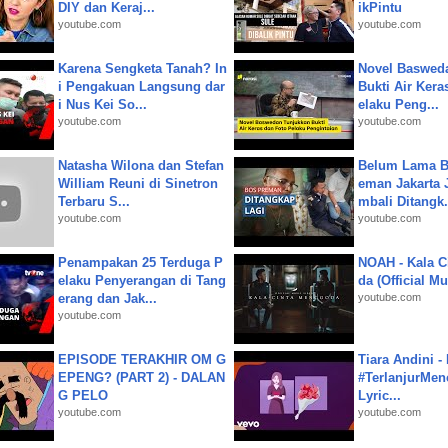
DIY dan Keraj...
ikPintu
youtube.com
youtube.com
Karena Sengketa Tanah? In
Novel Baswed
i Pengakuan Langsung dar
Bukti Air Kera
i Nus Kei So...
elaku Peng...
youtube.com
youtube.com
Natasha Wilona dan Stefan
Belum Lama B
William Reuni di Sinetron
eman Jakarta 
Terbaru S...
mbali Ditangk.
youtube.com
youtube.com
Penampakan 25 Terduga P
NOAH - Kala C
elaku Penyerangan di Tang
da (Official M
erang dan Jak...
youtube.com
youtube.com
EPISODE TERAKHIR OM G
Tiara Andini -
EPENG? (PART 2) - DALAN
#TerlanjurMenc
G PELO
Lyric...
youtube.com
youtube.com