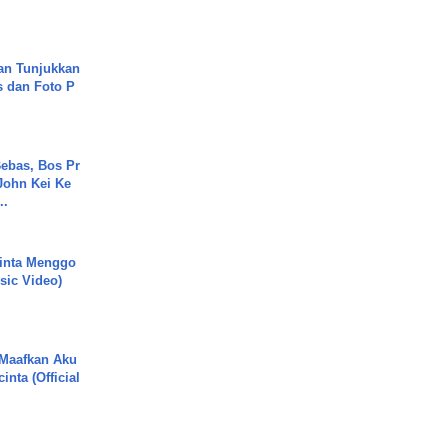
an Tunjukkan
s dan Foto P
ebas, Bos Pr
John Kei Ke
..
inta Menggo
usic Video)
 Maafkan Aku
inta (Official