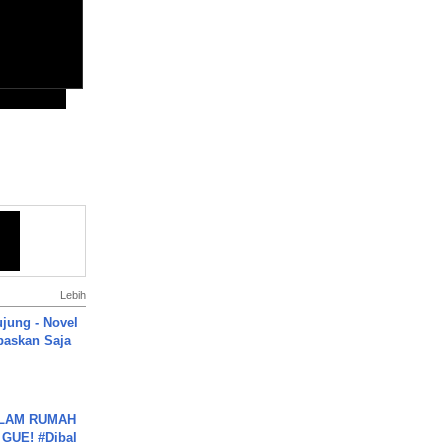
Lebih
ujung - Novel
paskan Saja
DALAM RUMAH
GUE! #Dibal