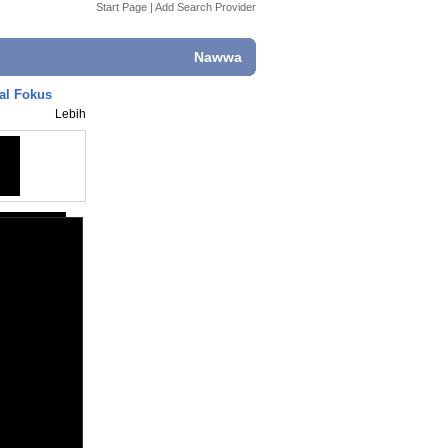
Start Page
|
Add Search Provider
Nawwa
al Fokus
Lebih