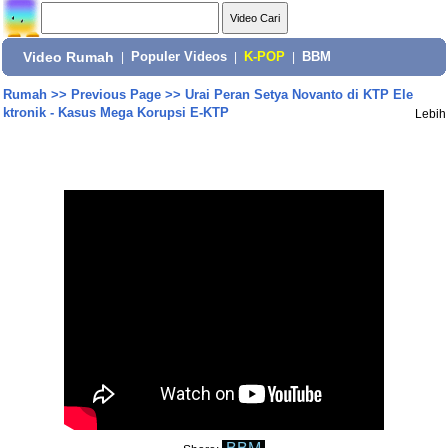
Video Rumah
|
Populer Videos
|
K-POP
|
BBM
Rumah
>>
Previous Page
>>
Urai Peran Setya Novanto di KTP Ele
ktronik - Kasus Mega Korupsi E-KTP
Lebih