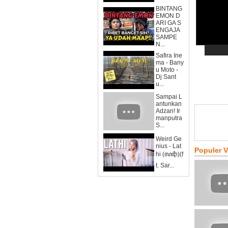
BINTANG
EMON D
ARI GA S
ENGAJA
SAMPE
N...
Safira Ine
ma - Bany
u Moto -
Dj Sant
u...
Sampai L
antunkan
Adzan! Ir
manputra
S...
Weird Ge
nius - Lat
Populer 
hi (ꦭꦛꦶ)(f
t. Sar...