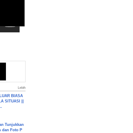
Lebih
 LUAR BIASA
 SITUASI ||
..
an Tunjukkan
s dan Foto P