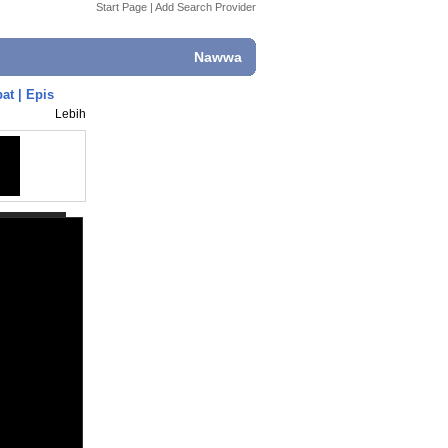
Start Page
|
Add Search Provider
Nawwa
at | Epis
Lebih