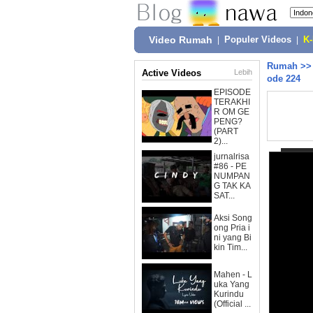
Video Rumah
|
Populer Videos
|
K
Rumah
>
Active Videos
Lebih
ode 224
EPISODE
TERAKHI
R OM GE
PENG?
(PART
2)...
jurnalrisa
#86 - PE
NUMPAN
G TAK KA
SAT...
Aksi Song
ong Pria i
ni yang Bi
kin Tim...
Mahen - L
uka Yang
Kurindu
(Official ...