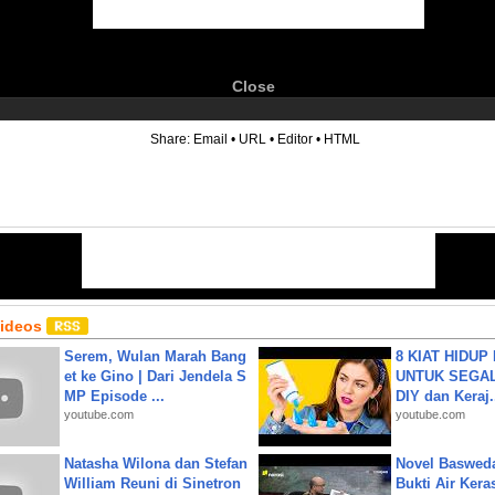
Close
6
Share:
Email
•
URL
•
Editor
•
HTML
Videos
Serem, Wulan Marah Bang
8 KIAT HIDUP
et ke Gino | Dari Jendela S
UNTUK SEGALA
MP Episode ...
DIY dan Keraj.
youtube.com
youtube.com
Natasha Wilona dan Stefan
Novel Baswed
William Reuni di Sinetron
Bukti Air Kera