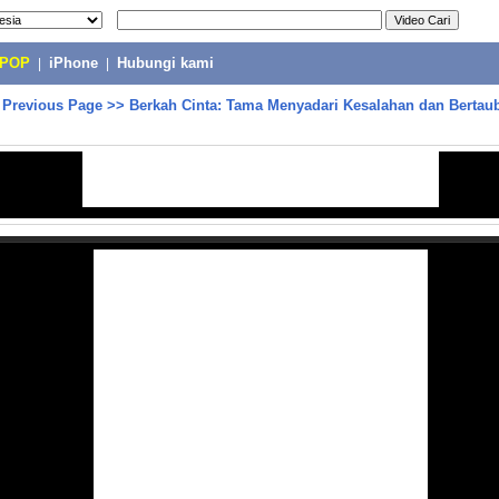
-POP
|
iPhone
|
Hubungi kami
>
Previous Page
>>
Berkah Cinta: Tama Menyadari Kesalahan dan Bertaub