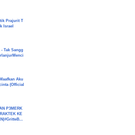
ik Prajurit T
 Israel
 - Tak Sangg
rlanjurMenci
 Maafkan Aku
inta (Official
BAN P3MERK
PRAKTEK KE
#GritteB...