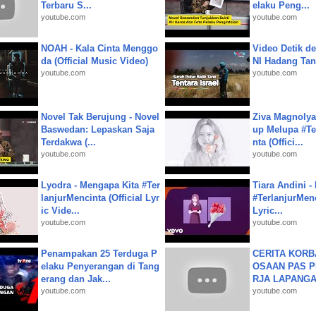
Terbaru S...
elaku Peng...
youtube.com
youtube.com
NOAH - Kala Cinta Menggo
Video Detik det
da (Official Music Video)
NI Hadang Tank
youtube.com
youtube.com
Novel Tak Berujung - Novel
Ziva Magnolya
Baswedan: Lepaskan Saja
up Melupa #Te
Terdakwa (...
nta (Offici...
youtube.com
youtube.com
Lyodra - Mengapa Kita #Ter
Tiara Andini -
lanjurMencinta (Official Lyr
#TerlanjurMenc
ic Vide...
Lyric...
youtube.com
youtube.com
Penampakan 25 Terduga P
CERITA KOR
elaku Penyerangan di Tang
OSAAN PAS 
erang dan Jak...
RJA LAPANGAN|
youtube.com
youtube.com