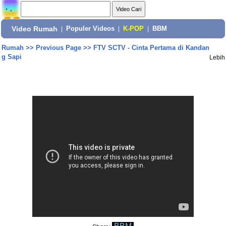
Video Rumah
|
Populer Videos
|
K-POP
|
BBM
Rumah
>>
Previous Page
>>
FTV SCTV - Cinta Pertama di Kandan
g Sapi
Lebih