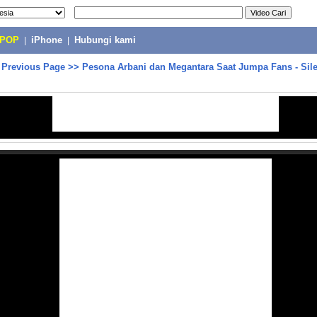
-POP
|
iPhone
|
Hubungi kami
>
Previous Page
>>
Pesona Arbani dan Megantara Saat Jumpa Fans - Silet