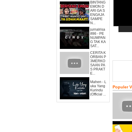
BINTANG
EMON D
ARI GA S
ENGAJA
SAMPE
N...
jurnalrisa
#86 - PE
NUMPAN
G TAK KA
SAT...
CERITA K
ORBAN P
3MERKO
SAAN PA
S PRAKT
E...
Mahen - L
uka Yang
Populer 
Kurindu
(Official ...