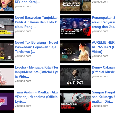
DIY dan Keraj...
youtube.com
youtube.com
Novel Baswedan Tunjukkan
Penampakan 2
Bukti Air Keras dan Foto P
elaku Penyera
elaku Peng...
erang dan Jak.
youtube.com
youtube.com
Novel Tak Berujung - Novel
AURELIE HER
Baswedan: Lepaskan Saja
KEPASTIAN (Of
Terdakwa (...
Video)
youtube.com
youtube.com
Lyodra - Mengapa Kita #Ter
Denny Caknan
lanjurMencinta (Official Lyr
(Official Musi
ic Vide...
youtube.com
youtube.com
Tiara Andini - Maafkan Aku
Sampai Panjat
#TerlanjurMencinta (Official
sah Keluarga 
Lyric...
matkan Diri...
youtube.com
youtube.com