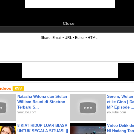
Close
6
Share:
Email
•
URL
•
Editor
•
HTML
Videos
Natasha Wilona dan Stefan
Serem, Wulan
William Reuni di Sinetron
et ke Gino | D
Terbaru S...
MP Episode ..
youtube.com
youtube.com
8 KIAT HIDUP LUAR BIASA
Video Detik det
UNTUK SEGALA SITUASI ||
NI Hadang Tank