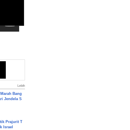
Lebih
 Marah Bang
ari Jendela S
.
ik Prajurit T
 Israel