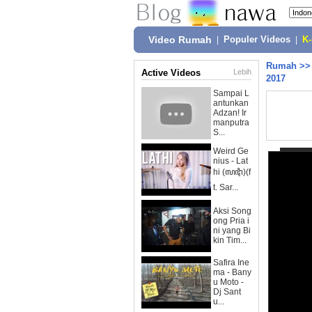
Video Rumah
|
Populer Videos
|
K
Rumah
>
Active Videos
Lebih
2017
Sampai L
antunkan
Adzan! Ir
manputra
S...
Weird Ge
nius - Lat
hi (ꦭꦛꦶ)(f
t. Sar...
Aksi Song
ong Pria i
ni yang Bi
kin Tim...
Safira Ine
ma - Bany
u Moto -
Dj Sant
u...