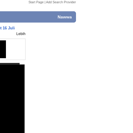
Start Page
|
Add Search Provider
Nawwa
 16 Juli
Lebih