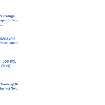
5 Terduga P
ngan di Tang
..
MANSYAH -
ficial Music
 - LOS DOL
c Video)
 Genteng! Ki
Nus Kei Sela