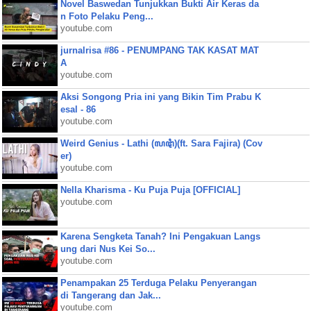
Novel Baswedan Tunjukkan Bukti Air Keras da
n Foto Pelaku Peng...
youtube.com
jurnalrisa #86 - PENUMPANG TAK KASAT MAT
A
youtube.com
Aksi Songong Pria ini yang Bikin Tim Prabu K
esal - 86
youtube.com
Weird Genius - Lathi (ꦭꦛꦶ)(ft. Sara Fajira) (Cov
er)
youtube.com
Nella Kharisma - Ku Puja Puja [OFFICIAL]
youtube.com
Karena Sengketa Tanah? Ini Pengakuan Langs
ung dari Nus Kei So...
youtube.com
Penampakan 25 Terduga Pelaku Penyerangan
di Tangerang dan Jak...
youtube.com