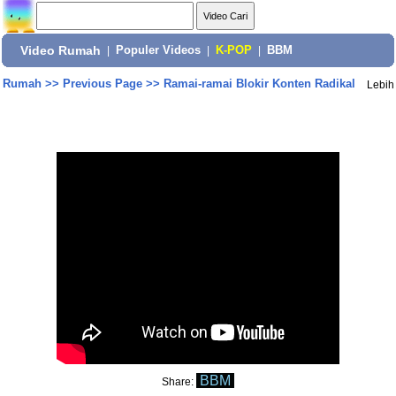
Video Rumah
|
Populer Videos
|
K-POP
|
BBM
Rumah
>>
Previous Page
>>
Ramai-ramai Blokir Konten Radikal
Lebih
BBM
Share: