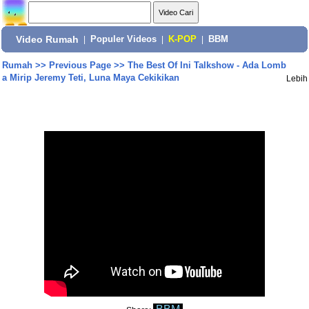
Video Rumah
|
Populer Videos
|
K-POP
|
BBM
Rumah
>>
Previous Page
>>
The Best Of Ini Talkshow - Ada Lomb
a Mirip Jeremy Teti, Luna Maya Cekikikan
Lebih