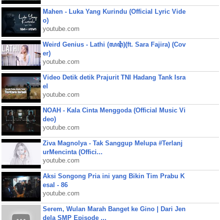
Mahen - Luka Yang Kurindu (Official Lyric Vide
o)
youtube.com
Weird Genius - Lathi (ꦭꦛꦶ)(ft. Sara Fajira) (Cov
er)
youtube.com
Video Detik detik Prajurit TNI Hadang Tank Isra
el
youtube.com
NOAH - Kala Cinta Menggoda (Official Music Vi
deo)
youtube.com
Ziva Magnolya - Tak Sanggup Melupa #Terlanj
urMencinta (Offici...
youtube.com
Aksi Songong Pria ini yang Bikin Tim Prabu K
esal - 86
youtube.com
Serem, Wulan Marah Banget ke Gino | Dari Jen
dela SMP Episode ...