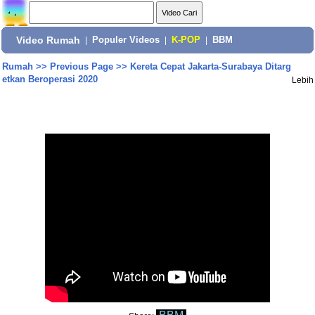
Video Rumah
|
Populer Videos
|
K-POP
|
BBM
Rumah
>>
Previous Page
>>
Kereta Cepat Jakarta-Surabaya Ditarg
etkan Beroperasi 2020
Lebih