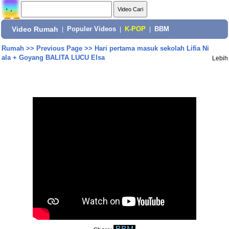
Video Rumah
|
Populer Videos
|
K-POP
|
BBM
Rumah
>>
Previous Page
>>
Hari pertama masuk sekolah Lifia Ni
ala + Goyang BALITA LUCU Elsa
Lebih