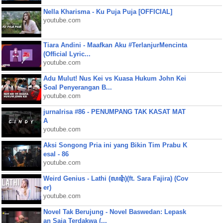
Nella Kharisma - Ku Puja Puja [OFFICIAL]
youtube.com
Tiara Andini - Maafkan Aku #TerlanjurMencinta
(Official Lyric...
youtube.com
Adu Mulut! Nus Kei vs Kuasa Hukum John Kei
Soal Penyerangan B...
youtube.com
jurnalrisa #86 - PENUMPANG TAK KASAT MAT
A
youtube.com
Aksi Songong Pria ini yang Bikin Tim Prabu K
esal - 86
youtube.com
Weird Genius - Lathi (ꦭꦛꦶ)(ft. Sara Fajira) (Cov
er)
youtube.com
Novel Tak Berujung - Novel Baswedan: Lepask
an Saja Terdakwa (...