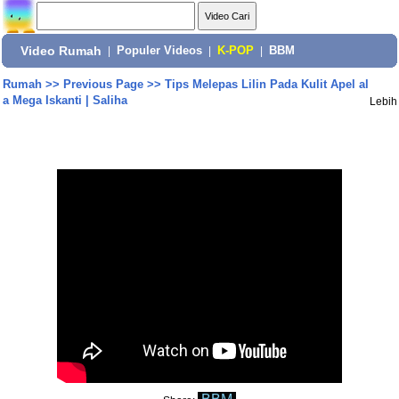
Video Rumah
|
Populer Videos
|
K-POP
|
BBM
Rumah
>>
Previous Page
>>
Tips Melepas Lilin Pada Kulit Apel al
a Mega Iskanti | Saliha
Lebih