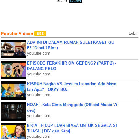
BBM
Share:
Populer Videos
Lebih
ADA INI DI DALAM RUMAH SULE! KAGET GU
E! #DibalikPintu
youtube.com
EPISODE TERAKHIR OM GEPENG? (PART 2) -
DALANG PELO
youtube.com
KISRUH Nagita VS Jessica Iskandar, Ada Masa
lah Apa? | OKAY BO...
youtube.com
NOAH - Kala Cinta Menggoda (Official Music Vi
deo)
youtube.com
8 KIAT HIDUP LUAR BIASA UNTUK SEGALA SI
TUASI || DIY dan Keraj...
youtube.com