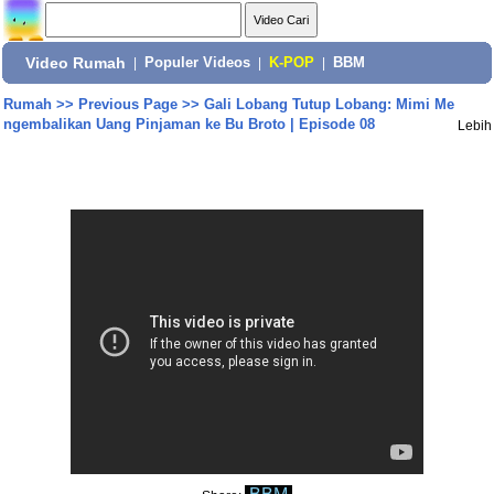
Video Rumah
|
Populer Videos
|
K-POP
|
BBM
Rumah
>>
Previous Page
>>
Gali Lobang Tutup Lobang: Mimi Me
ngembalikan Uang Pinjaman ke Bu Broto | Episode 08
Lebih