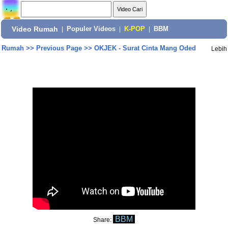
Video Rumah
|
Populer Videos
|
K-POP
|
BBM
Rumah
>>
Previous Page
>>
OKJEK - Surat Cinta Mang Oded
Lebih
BBM
Share: