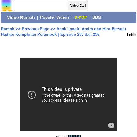
Video Rumah
|
Populer Videos
|
K-POP
|
BBM
Rumah
>>
Previous Page
>>
Anak Langit: Andra dan Hiro Bersatu
Hadapi Komplotan Perampok | Episode 255 dan 256
Lebih