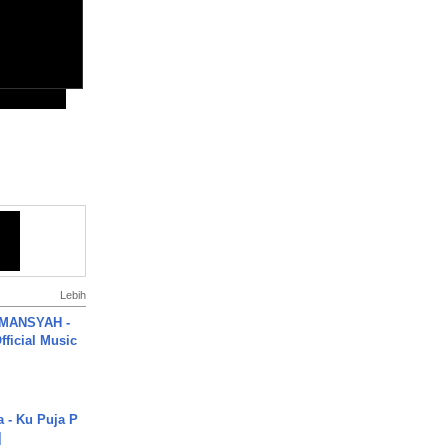
Lebih
MANSYAH -
ficial Music
a - Ku Puja P
]