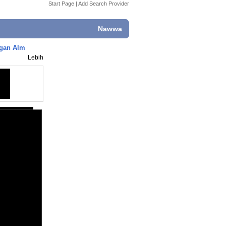
Start Page
|
Add Search Provider
Nawwa
ngan Alm
Lebih