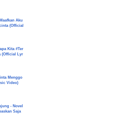
 Maafkan Aku
inta (Official
apa Kita #Ter
(Official Lyr
inta Menggo
usic Video)
ujung - Novel
paskan Saja