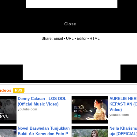
Close
6
Share:
Email
•
URL
•
Editor
•
HTML
Videos
Denny Caknan - LOS DOL
AURELIE HER
(Official Music Video)
KEPASTIAN (Of
youtube.com
Video)
youtube.com
Novel Baswedan Tunjukkan
Nella Kharism
Bukti Air Keras dan Foto P
uja [OFFICIAL