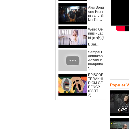
Aksi Song
ong Pria i
ni yang Bi
kin Tim...
Weird Ge
nius - Lat
hi (ꦭꦛꦶ)(f
t. Sar...
Sampai L
antunkan
Adzan! Ir
manputra
S...
EPISODE
TERAKHI
R OM GE
Populer 
PENG?
(PART
2)...