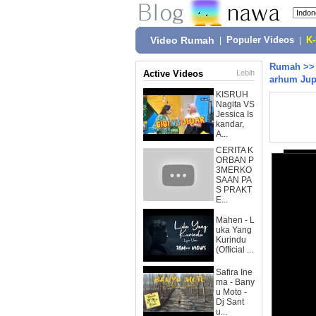
Video Rumah
|
Populer Videos
|
K
Rumah
>
Active Videos
Lebih
arhum Jup
KISRUH
Nagita VS
Jessica Is
kandar,
A...
CERITA K
ORBAN P
3MERKO
SAAN PA
S PRAKT
E...
Mahen - L
uka Yang
Kurindu
(Official ...
Safira Ine
ma - Bany
u Moto -
Dj Sant
u...