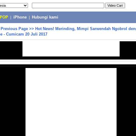
-POP
|
iPhone
|
Hubungi kami
>
Previous Page
>>
Hot News! Merinding, Mimpi Sarwendah Ngobrol de
e - Cumicam 20 Juli 2017