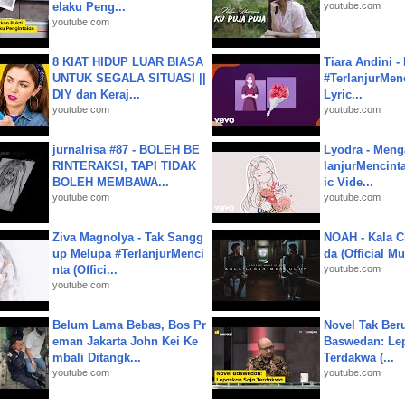
elaku Peng...
youtube.com
youtube.com
8 KIAT HIDUP LUAR BIASA
Tiara Andini -
UNTUK SEGALA SITUASI ||
#TerlanjurMenc
DIY dan Keraj...
Lyric...
youtube.com
youtube.com
jurnalrisa #87 - BOLEH BE
Lyodra - Meng
RINTERAKSI, TAPI TIDAK
lanjurMencinta 
BOLEH MEMBAWA...
ic Vide...
youtube.com
youtube.com
Ziva Magnolya - Tak Sangg
NOAH - Kala C
up Melupa #TerlanjurMenci
da (Official M
nta (Offici...
youtube.com
youtube.com
Belum Lama Bebas, Bos Pr
Novel Tak Ber
eman Jakarta John Kei Ke
Baswedan: Le
mbali Ditangk...
Terdakwa (...
youtube.com
youtube.com