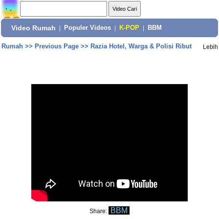
Video Rumah
|
Populer Videos
|
K-POP
|
BBM
Rumah
>>
Previous Page
>>
Razia Hotel, Warga & Polisi Ribut
Lebih
BBM
Share: