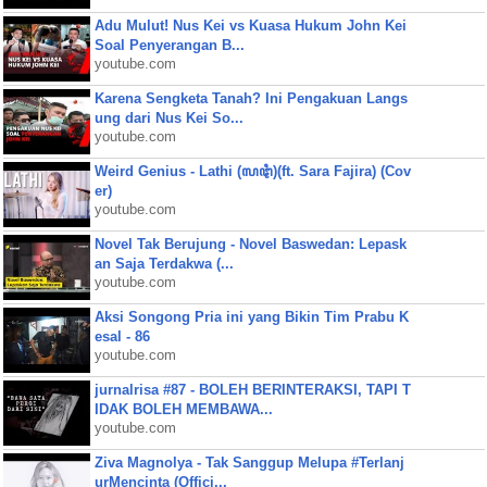
Adu Mulut! Nus Kei vs Kuasa Hukum John Kei
Soal Penyerangan B...
youtube.com
Karena Sengketa Tanah? Ini Pengakuan Langs
ung dari Nus Kei So...
youtube.com
Weird Genius - Lathi (ꦭꦛꦶ)(ft. Sara Fajira) (Cov
er)
youtube.com
Novel Tak Berujung - Novel Baswedan: Lepask
an Saja Terdakwa (...
youtube.com
Aksi Songong Pria ini yang Bikin Tim Prabu K
esal - 86
youtube.com
jurnalrisa #87 - BOLEH BERINTERAKSI, TAPI T
IDAK BOLEH MEMBAWA...
youtube.com
Ziva Magnolya - Tak Sanggup Melupa #Terlanj
urMencinta (Offici...