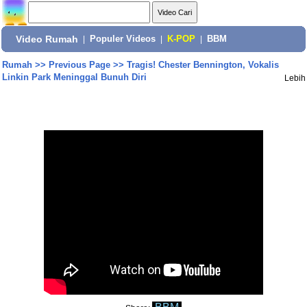
Video Rumah
|
Populer Videos
|
K-POP
|
BBM
Rumah
>>
Previous Page
>>
Tragis! Chester Bennington, Vokalis
Linkin Park Meninggal Bunuh Diri
Lebih