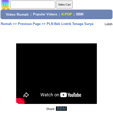
Video Rumah
|
Populer Videos
|
K-POP
|
BBM
Rumah
>>
Previous Page
>>
PLN Beli Listrik Tenaga Surya
Lebih
BBM
Share: