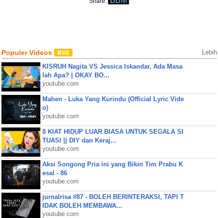
BBM
Share:
Populer Videos
Lebih
KISRUH Nagita VS Jessica Iskandar, Ada Masa
lah Apa? | OKAY BO...
youtube.com
Mahen - Luka Yang Kurindu (Official Lyric Vide
o)
youtube.com
8 KIAT HIDUP LUAR BIASA UNTUK SEGALA SI
TUASI || DIY dan Keraj...
youtube.com
Aksi Songong Pria ini yang Bikin Tim Prabu K
esal - 86
youtube.com
jurnalrisa #87 - BOLEH BERINTERAKSI, TAPI T
IDAK BOLEH MEMBAWA...
youtube.com