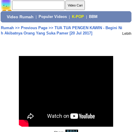
Video Rumah
|
Populer Videos
|
K-POP
|
BBM
Rumah
>>
Previous Page
>>
TUA TUA PENGEN KAWIN - Begini Ni
h Akibatnya Orang Yang Suka Pamer [20 Jul 2017]
Lebih