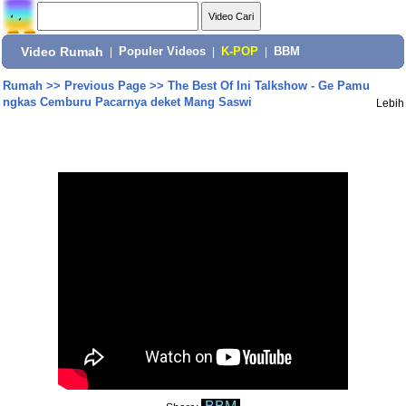
Video Rumah
|
Populer Videos
|
K-POP
|
BBM
Rumah
>>
Previous Page
>>
The Best Of Ini Talkshow - Ge Pamu
ngkas Cemburu Pacarnya deket Mang Saswi
Lebih