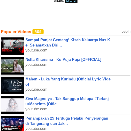
BBM
Share:
Populer Videos
Lebih
Sampai Panjat Genteng! Kisah Keluarga Nus K
ei Selamatkan Diri...
youtube.com
Nella Kharisma - Ku Puja Puja [OFFICIAL]
youtube.com
Mahen - Luka Yang Kurindu (Official Lyric Vide
o)
youtube.com
Ziva Magnolya - Tak Sanggup Melupa #Terlanj
urMencinta (Offici...
youtube.com
Penampakan 25 Terduga Pelaku Penyerangan
di Tangerang dan Jak...
youtube.com