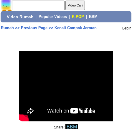
Video Rumah
|
Populer Videos
|
K-POP
|
BBM
Rumah
>>
Previous Page
>>
Kenali Campak Jerman
Lebih
BBM
Share: