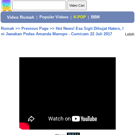
Video Rumah
|
Populer Videos
|
K-POP
|
BBM
Rumah
>>
Previous Page
>>
Hot News! Esa Sigit Dihujat Haters, I
ni Jawaban Pedas Amanda Manopo - Cumicam 22 Juli 2017
Lebih