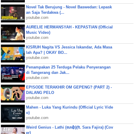
Novel Tak Berujung - Novel Baswedan: Lepask
an Saja Terdakwa (...
youtube.com
AURELIE HERMANSYAH - KEPASTIAN (Official
Music Video)
youtube.com
KISRUH Nagita VS Jessica Iskandar, Ada Masa
lah Apa? | OKAY BO...
youtube.com
Penampakan 25 Terduga Pelaku Penyerangan
di Tangerang dan Jak...
youtube.com
EPISODE TERAKHIR OM GEPENG? (PART 2) -
DALANG PELO
youtube.com
Mahen - Luka Yang Kurindu (Official Lyric Vide
o)
youtube.com
Weird Genius - Lathi (ꦭꦛꦶ)(ft. Sara Fajira) (Cov
er)